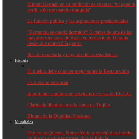
Miriam Germán en su rendición de cuentas: “ni gané ni
perdí, solo me marcho tranquila”
La función pública y las aspiraciones presidenciales
"El mundo se quedó dormido": 5 claves de una de las
mayores ofensivas de Rusia en territorio de Ucrania
desde que empezó la guerra
Ilusión monetaria y engaños de las estadísticas
Historia
El pueblo debe conocer mejor sobre la Restauración
La division territorial
Importantes cambios en servicios de visas de EE.UU.
Clarinada libertaria tras la caída de Trujillo
Bloque de la Dignidad Nacional
Mundiales
Tiroteo en Queens, Nueva York, que dejó diez heridos
no fue un ataque terrorista, dice la Policía