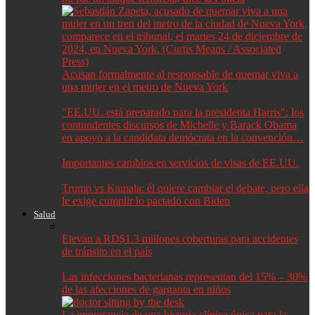
Acusan formalmente al responsable de quemar viva a
una mujer en el metro de Nueva York
"EE.UU. está preparado para la presidenta Harris": los
contundentes discursos de Michelle y Barack Obama
en apoyo a la candidata demócrata en la convención…
Importantes cambios en servicios de visas de EE.UU.
Trump vs Kamala: él quiere cambiar el debate, pero ella
le exige cumplir lo pactado con Biden
Salud
Elevan a RD$1.3 millones coberturas para accidentes
de tránsito en el país
Las infecciones bacterianas representan del 15% – 30%
de las afecciones de garganta en niños
La importancia de una historia clínica única para la