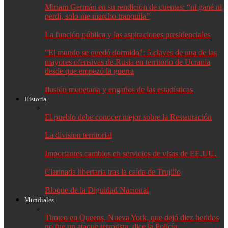
Miriam Germán en su rendición de cuentas: “ni gané ni
perdí, solo me marcho tranquila”
La función pública y las aspiraciones presidenciales
"El mundo se quedó dormido": 5 claves de una de las
mayores ofensivas de Rusia en territorio de Ucrania
desde que empezó la guerra
Ilusión monetaria y engaños de las estadísticas
Historia
El pueblo debe conocer mejor sobre la Restauración
La division territorial
Importantes cambios en servicios de visas de EE.UU.
Clarinada libertaria tras la caída de Trujillo
Bloque de la Dignidad Nacional
Mundiales
Tiroteo en Queens, Nueva York, que dejó diez heridos
no fue un ataque terrorista, dice la Policía