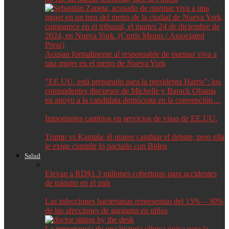
Acusan formalmente al responsable de quemar viva a
una mujer en el metro de Nueva York
"EE.UU. está preparado para la presidenta Harris": los
contundentes discursos de Michelle y Barack Obama
en apoyo a la candidata demócrata en la convención…
Importantes cambios en servicios de visas de EE.UU.
Trump vs Kamala: él quiere cambiar el debate, pero ella
le exige cumplir lo pactado con Biden
Salud
Elevan a RD$1.3 millones coberturas para accidentes
de tránsito en el país
Las infecciones bacterianas representan del 15% – 30%
de las afecciones de garganta en niños
La importancia de una historia clínica única para la