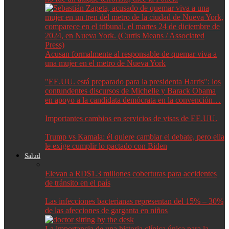
Acusan formalmente al responsable de quemar viva a
una mujer en el metro de Nueva York
"EE.UU. está preparado para la presidenta Harris": los
contundentes discursos de Michelle y Barack Obama
en apoyo a la candidata demócrata en la convención…
Importantes cambios en servicios de visas de EE.UU.
Trump vs Kamala: él quiere cambiar el debate, pero ella
le exige cumplir lo pactado con Biden
Salud
Elevan a RD$1.3 millones coberturas para accidentes
de tránsito en el país
Las infecciones bacterianas representan del 15% – 30%
de las afecciones de garganta en niños
La importancia de una historia clínica única para la