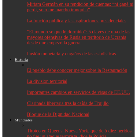
Miriam Germán en su rendición de cuentas: “ni gané ni
perdí, solo me marcho tranquila”
La función pública y las aspiraciones presidenciales
"El mundo se quedó dormido": 5 claves de una de las
mayores ofensivas de Rusia en territorio de Ucrania
desde que empezó la guerra
Ilusión monetaria y engaños de las estadísticas
Historia
El pueblo debe conocer mejor sobre la Restauración
La division territorial
Importantes cambios en servicios de visas de EE.UU.
Clarinada libertaria tras la caída de Trujillo
Bloque de la Dignidad Nacional
Mundiales
Tiroteo en Queens, Nueva York, que dejó diez heridos
no fue un ataque terrorista, dice la Policía