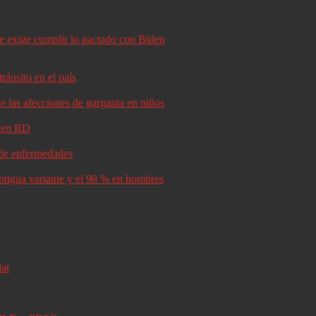
le exige cumplir lo pactado con Biden
ránsito en el país
e las afecciones de garganta en niños
d en RD
s de enfermedades
antigua variante y el 98 % en hombres
lat