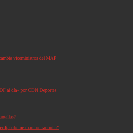
y cambia viceministros del MAP
DF al día» por CDN Deportes
antallas?
erdí, solo me marcho tranquila”