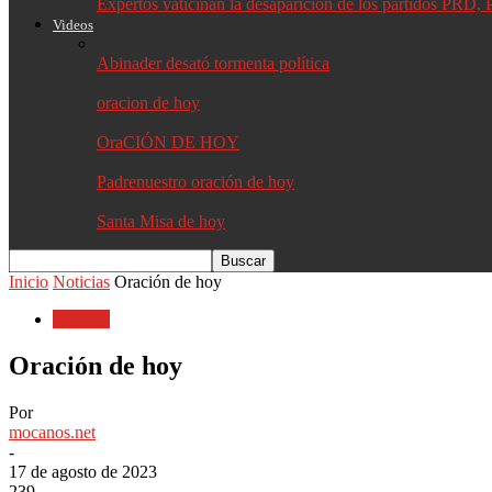
Expertos vaticinan la desaparición de los partidos PR
Videos
Abinader desató tormenta política
oracion de hoy
OraCIÓN DE HOY
Padrenuestro oración de hoy
Santa Misa de hoy
Inicio
Noticias
Oración de hoy
Noticias
Oración de hoy
Por
mocanos.net
-
17 de agosto de 2023
239