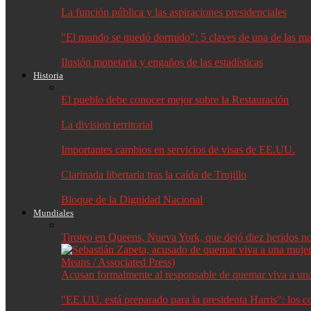
La función pública y las aspiraciones presidenciales
"El mundo se quedó dormido": 5 claves de una de las may
Ilusión monetaria y engaños de las estadísticas
Historia
El pueblo debe conocer mejor sobre la Restauración
La division territorial
Importantes cambios en servicios de visas de EE.UU.
Clarinada libertaria tras la caída de Trujillo
Bloque de la Dignidad Nacional
Mundiales
Tiroteo en Queens, Nueva York, que dejó diez heridos no f
Acusan formalmente al responsable de quemar viva a un
"EE.UU. está preparado para la presidenta Harris": los