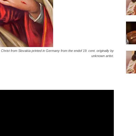
 Christ from Slovakia printed in Germany from the endof 19. cent. originally by
unknown artist.