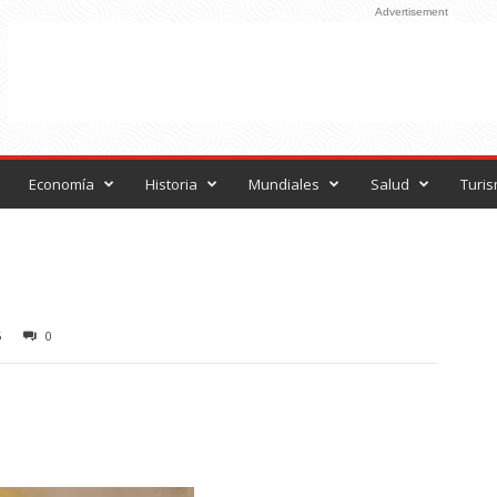
Advertisement
Economía
Historia
Mundiales
Salud
Turi
6
0