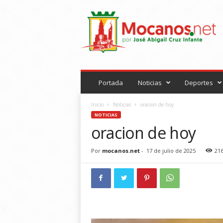
M
o
c
a
n
o
s
.
Portada
Noticias
Deportes
n
e
Inicio
Noticias
oracion de hoy
t
NOTICIAS
oracion de hoy
Por
mocanos.net
-
17 de julio de 2025
21