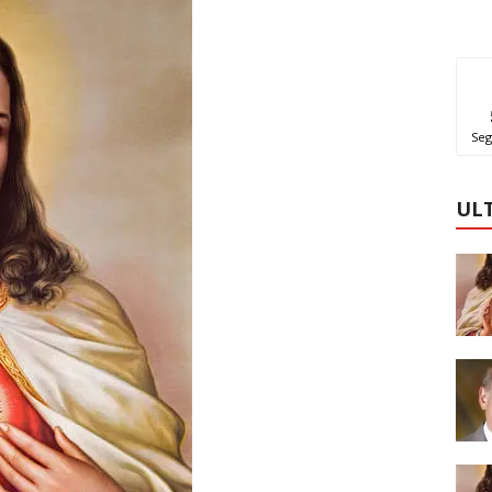
Seg
UL