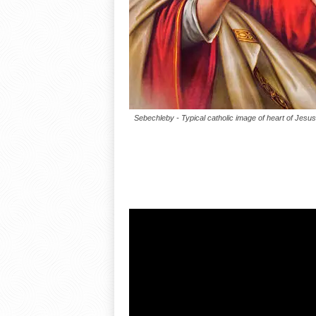
Sebechleby - Typical catholic image of heart of Jesus