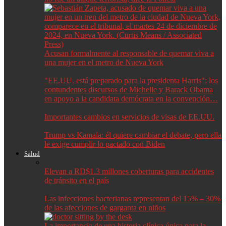
Acusan formalmente al responsable de quemar viva a
una mujer en el metro de Nueva York
"EE.UU. está preparado para la presidenta Harris": los
contundentes discursos de Michelle y Barack Obama
en apoyo a la candidata demócrata en la convención…
Importantes cambios en servicios de visas de EE.UU.
Trump vs Kamala: él quiere cambiar el debate, pero ella
le exige cumplir lo pactado con Biden
Salud
Elevan a RD$1.3 millones coberturas para accidentes
de tránsito en el país
Las infecciones bacterianas representan del 15% – 30%
de las afecciones de garganta en niños
La importancia de una historia clínica única para la