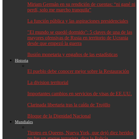
Miriam Germán en su rendición de cuentas: “ni gané ni
perdí, solo me marcho tranquila”
La función pública y las aspiraciones presidenciales
"El mundo se quedó dormido": 5 claves de una de las
mayores ofensivas de Rusia en territorio de Ucrania
desde que empezó la guerra
Ilusión monetaria y engaños de las estadísticas
Historia
El pueblo debe conocer mejor sobre la Restauración
La division territorial
Importantes cambios en servicios de visas de EE.UU.
Clarinada libertaria tras la caída de Trujillo
Bloque de la Dignidad Nacional
Mundiales
Tiroteo en Queens, Nueva York, que dejó diez heridos
no fue un ataque terrorista, dice la Policía