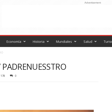
Advertisement
Economía
Historia
Mundiales
Salud
Turi
RO
/ PADRENUESSTRO
178
0