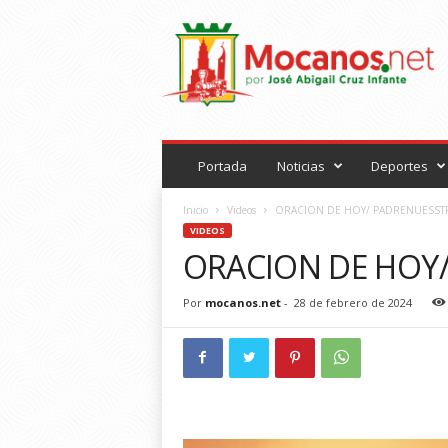
M
o
c
a
n
o
s
.
Portada
Noticias
Deportes
n
e
Inicio
Videos
ORACION DE HOY/ PADRENUESST
t
VIDEOS
ORACION DE HOY
Por
mocanos.net
-
28 de febrero de 2024