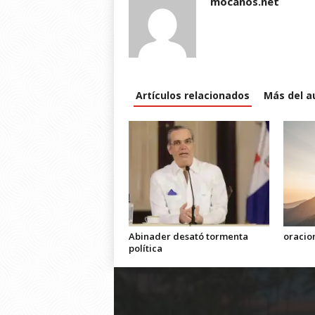
mocanos.net
Artículos relacionados
Más del a
Abinader desató tormenta
oracio
política