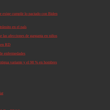
le exige cumplir lo pactado con Biden
ránsito en el país
e las afecciones de garganta en niños
d en RD
s de enfermedades
antigua variante y el 98 % en hombres
lat