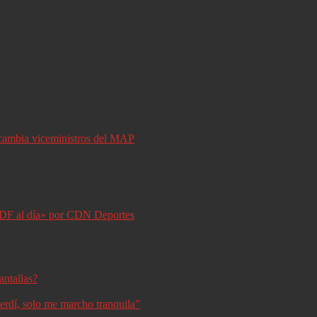
y cambia viceministros del MAP
DF al día» por CDN Deportes
antallas?
erdí, solo me marcho tranquila”