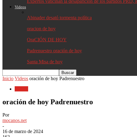
Expertos vaticinan la desaparición de los partidos PR
Videos
Abinader desató tormenta política
oracion de hoy
OraCIÓN DE HOY
Padrenuestro oración de hoy
Santa Misa de hoy
Inicio
Videos
oración de hoy Padrenuestro
Videos
oración de hoy Padrenuestro
Por
mocanos.net
-
16 de marzo de 2024
162