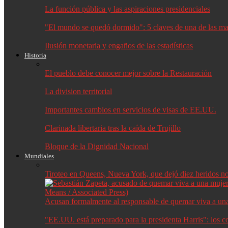
La función pública y las aspiraciones presidenciales
"El mundo se quedó dormido": 5 claves de una de las may
Ilusión monetaria y engaños de las estadísticas
Historia
El pueblo debe conocer mejor sobre la Restauración
La division territorial
Importantes cambios en servicios de visas de EE.UU.
Clarinada libertaria tras la caída de Trujillo
Bloque de la Dignidad Nacional
Mundiales
Tiroteo en Queens, Nueva York, que dejó diez heridos no f
Acusan formalmente al responsable de quemar viva a un
"EE.UU. está preparado para la presidenta Harris": los