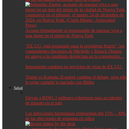
Acusan formalmente al responsable de quemar viva a
una mujer en el metro de Nueva York
"EE.UU. está preparado para la presidenta Harris": los
contundentes discursos de Michelle y Barack Obama
en apoyo a la candidata demócrata en la convención…
Importantes cambios en servicios de visas de EE.UU.
Trump vs Kamala: él quiere cambiar el debate, pero ella
le exige cumplir lo pactado con Biden
Salud
Elevan a RD$1.3 millones coberturas para accidentes
de tránsito en el país
Las infecciones bacterianas representan del 15% – 30%
de las afecciones de garganta en niños
La importancia de una historia clínica única para la