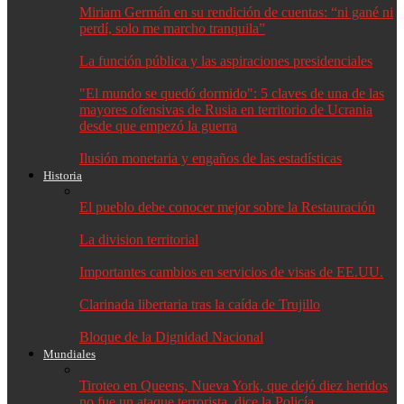
Miriam Germán en su rendición de cuentas: “ni gané ni
perdí, solo me marcho tranquila”
La función pública y las aspiraciones presidenciales
"El mundo se quedó dormido": 5 claves de una de las
mayores ofensivas de Rusia en territorio de Ucrania
desde que empezó la guerra
Ilusión monetaria y engaños de las estadísticas
Historia
El pueblo debe conocer mejor sobre la Restauración
La division territorial
Importantes cambios en servicios de visas de EE.UU.
Clarinada libertaria tras la caída de Trujillo
Bloque de la Dignidad Nacional
Mundiales
Tiroteo en Queens, Nueva York, que dejó diez heridos
no fue un ataque terrorista, dice la Policía