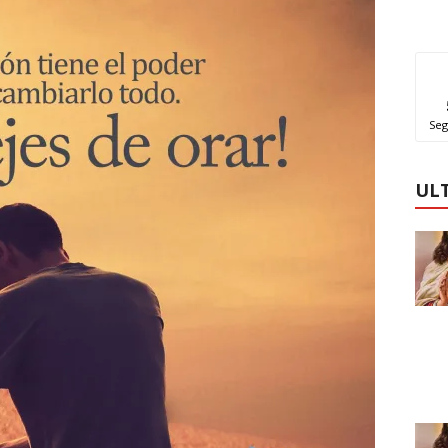
Seg
UL