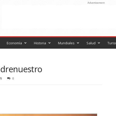
Advertisement
Economía
Historia
Mundiales
Salud
Turi
adrenuestro
78
0