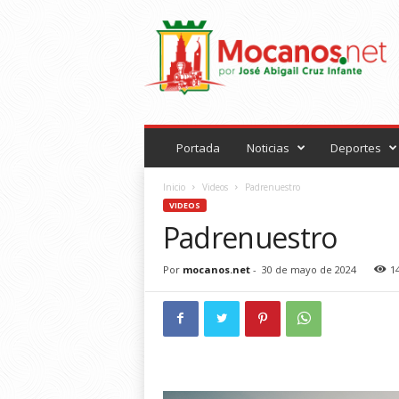
M
o
c
a
n
o
s
.
Portada
Noticias
Deportes
n
e
Inicio
Videos
Padrenuestro
t
VIDEOS
Padrenuestro
Por
mocanos.net
-
30 de mayo de 2024
1