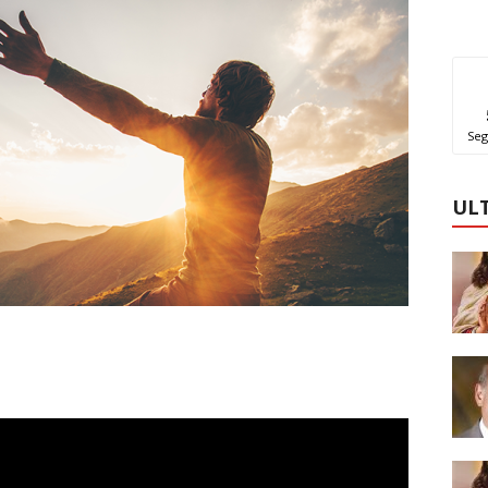
Seg
UL