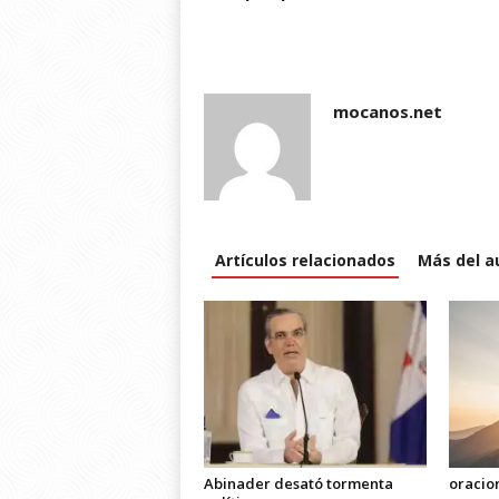
w
)
mocanos.net
Artículos relacionados
Más del a
Abinader desató tormenta
oracio