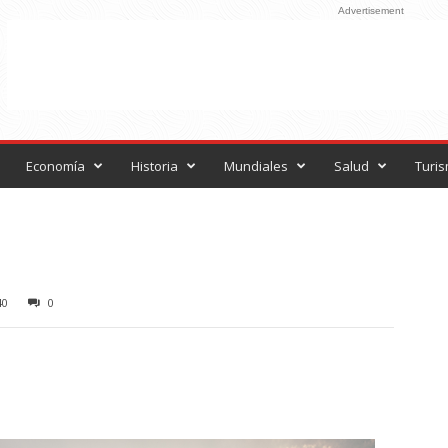
Advertisement
Economía
Historia
Mundiales
Salud
Turi
40
0