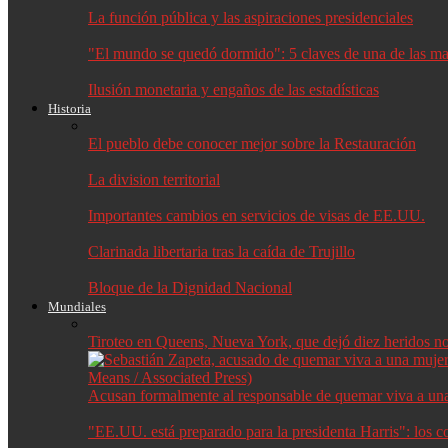
La función pública y las aspiraciones presidenciales
"El mundo se quedó dormido": 5 claves de una de las may
Ilusión monetaria y engaños de las estadísticas
Historia
El pueblo debe conocer mejor sobre la Restauración
La division territorial
Importantes cambios en servicios de visas de EE.UU.
Clarinada libertaria tras la caída de Trujillo
Bloque de la Dignidad Nacional
Mundiales
Tiroteo en Queens, Nueva York, que dejó diez heridos no f
Acusan formalmente al responsable de quemar viva a un
"EE.UU. está preparado para la presidenta Harris": los