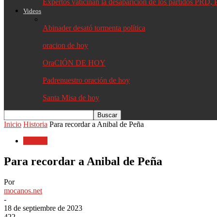
Expertos vaticinan la desaparición de los partidos PR
Videos
Abinader desató tormenta política
oracion de hoy
OraCIÓN DE HOY
Padrenuestro oración de hoy
Santa Misa de hoy
Inicio
Historia
Para recordar a Anibal de Peña
Historia
Para recordar a Anibal de Peña
Por
mocanos.net
-
18 de septiembre de 2023
422