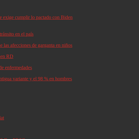
le exige cumplir lo pactado con Biden
ránsito en el país
e las afecciones de garganta en niños
d en RD
s de enfermedades
antigua variante y el 98 % en hombres
lat