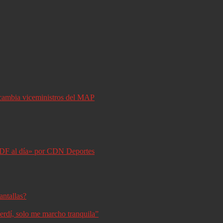
y cambia viceministros del MAP
DF al día» por CDN Deportes
antallas?
erdí, solo me marcho tranquila”