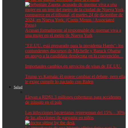
Acusan formalmente al responsable de quemar viva a
una mujer en el metro de Nueva York
"EE.UU. está preparado para la presidenta Harris": los
contundentes discursos de Michelle y Barack Obama
en apoyo a la candidata demócrata en la convención…
Importantes cambios en servicios de visas de EE.UU.
Trump vs Kamala: él quiere cambiar el debate, pero ella
le exige cumplir lo pactado con Biden
Salud
Elevan a RD$1.3 millones coberturas para accidentes
de tránsito en el país
Las infecciones bacterianas representan del 15% – 30%
de las afecciones de garganta en niños
La importancia de una historia clínica única para la