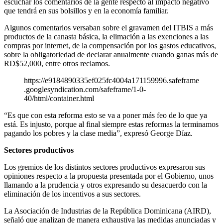
escuchar los comentarios de la gente respecto al impacto negativo
que tendrá en sus bolsillos y en la economía familiar.
Algunos comentarios versaban sobre el gravamen del ITBIS a más
productos de la canasta básica, la elimación a las exenciones a las
compras por internet, de la compensación por los gastos educativos,
sobre la obligatoriedad de declarar anualmente cuando ganas más de
RD$52,000, entre otros reclamos.
https://e9184890335ef025fc4004a171159996.safeframe
.googlesyndication.com/safeframe/1-0-
40/html/container.html
“Es que con esta reforma esto se va a poner más feo de lo que ya
está. Es injusto, porque al final siempre estas reformas la terminamos
pagando los pobres y la clase media”, expresó George Díaz.
Sectores productivos
Los gremios de los distintos sectores productivos expresaron sus
opiniones respecto a la propuesta presentada por el Gobierno, unos
llamando a la prudencia y otros expresando su desacuerdo con la
eliminación de los incentivos a sus sectores.
La Asociación de Industrias de la República Dominicana (AIRD),
señaló que analizan de manera exhaustiva las medidas anunciadas y