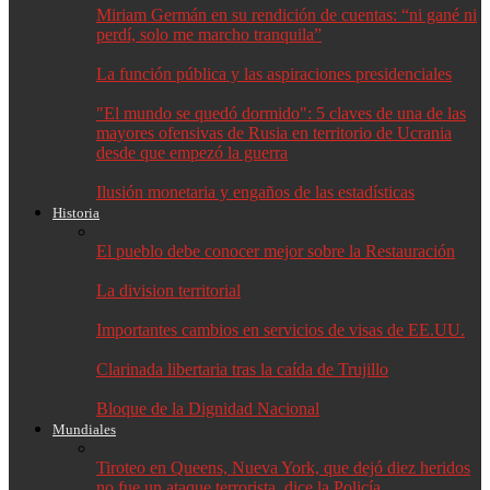
Miriam Germán en su rendición de cuentas: “ni gané ni
perdí, solo me marcho tranquila”
La función pública y las aspiraciones presidenciales
"El mundo se quedó dormido": 5 claves de una de las
mayores ofensivas de Rusia en territorio de Ucrania
desde que empezó la guerra
Ilusión monetaria y engaños de las estadísticas
Historia
El pueblo debe conocer mejor sobre la Restauración
La division territorial
Importantes cambios en servicios de visas de EE.UU.
Clarinada libertaria tras la caída de Trujillo
Bloque de la Dignidad Nacional
Mundiales
Tiroteo en Queens, Nueva York, que dejó diez heridos
no fue un ataque terrorista, dice la Policía