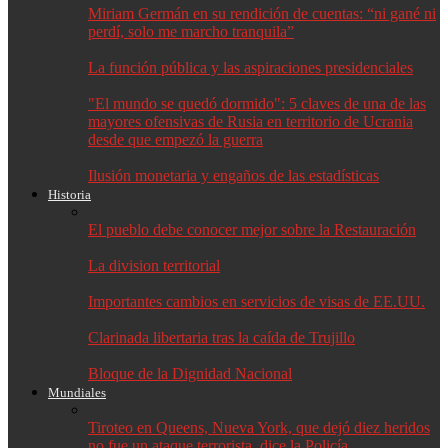
Miriam Germán en su rendición de cuentas: “ni gané ni
perdí, solo me marcho tranquila”
La función pública y las aspiraciones presidenciales
"El mundo se quedó dormido": 5 claves de una de las
mayores ofensivas de Rusia en territorio de Ucrania
desde que empezó la guerra
Ilusión monetaria y engaños de las estadísticas
Historia
El pueblo debe conocer mejor sobre la Restauración
La division territorial
Importantes cambios en servicios de visas de EE.UU.
Clarinada libertaria tras la caída de Trujillo
Bloque de la Dignidad Nacional
Mundiales
Tiroteo en Queens, Nueva York, que dejó diez heridos
no fue un ataque terrorista, dice la Policía