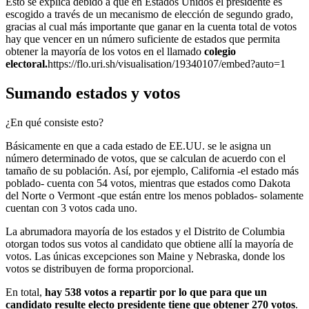
Esto se explica debido a que en Estados Unidos el presidente es
escogido a través de un mecanismo de elección de segundo grado,
gracias al cual más importante que ganar en la cuenta total de votos
hay que vencer en un número suficiente de estados que permita
obtener la mayoría de los votos en el llamado
colegio
electoral.
https://flo.uri.sh/visualisation/19340107/embed?auto=1
Sumando estados y votos
¿En qué consiste esto?
Básicamente en que a cada estado de EE.UU. se le asigna un
número determinado de votos, que se calculan de acuerdo con el
tamaño de su población. Así, por ejemplo, California -el estado más
poblado- cuenta con 54 votos, mientras que estados como Dakota
del Norte o Vermont -que están entre los menos poblados- solamente
cuentan con 3 votos cada uno.
La abrumadora mayoría de los estados y el Distrito de Columbia
otorgan todos sus votos al candidato que obtiene allí la mayoría de
votos. Las únicas excepciones son Maine y Nebraska, donde los
votos se distribuyen de forma proporcional.
En total,
hay 538 votos a repartir por lo que para que un
candidato resulte electo presidente tiene que obtener 270 votos
.