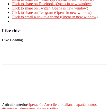
Click to share on Facebook (Opens in new window)
Click to share on Twitter (Opens in new window)
Click to share on Telegram (Opens in new window)
Click to email a link to a friend (Opens in new window)
Like this:
Like
Loading...
Artículo anterior
Operación Arrecife 2.0: allanan apartamentos,
discotecas, almacenes, fincas y villas