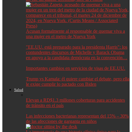
Acusan formalmente al responsable de quemar viva a
una mujer en el metro de Nueva York
"EE.UU. está preparado para la presidenta Harris": los
contundentes discursos de Michelle y Barack Obama
en apoyo a la candidata demócrata en la convención…
Importantes cambios en servicios de visas de EE.UU.
Trump vs Kamala: él quiere cambiar el debate, pero ella
le exige cumplir lo pactado con Biden
Salud
Elevan a RD$1.3 millones coberturas para accidentes
de tránsito en el país
Las infecciones bacterianas representan del 15% – 30%
de las afecciones de garganta en niños
La importancia de una historia clínica única para la