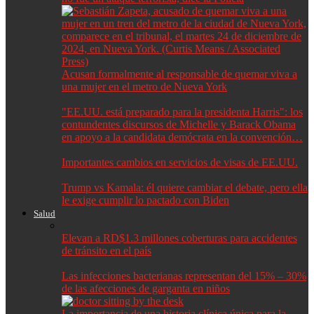
Acusan formalmente al responsable de quemar viva a
una mujer en el metro de Nueva York
"EE.UU. está preparado para la presidenta Harris": los
contundentes discursos de Michelle y Barack Obama
en apoyo a la candidata demócrata en la convención…
Importantes cambios en servicios de visas de EE.UU.
Trump vs Kamala: él quiere cambiar el debate, pero ella
le exige cumplir lo pactado con Biden
Salud
Elevan a RD$1.3 millones coberturas para accidentes
de tránsito en el país
Las infecciones bacterianas representan del 15% – 30%
de las afecciones de garganta en niños
La importancia de una historia clínica única para la