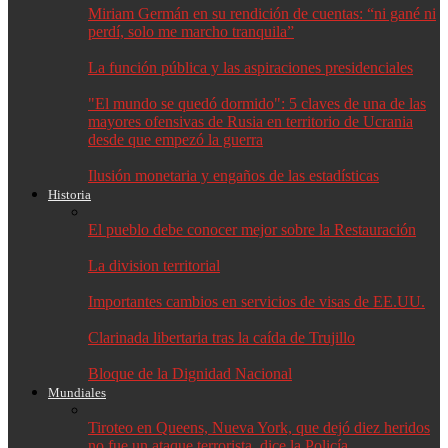
Miriam Germán en su rendición de cuentas: “ni gané ni
perdí, solo me marcho tranquila”
La función pública y las aspiraciones presidenciales
"El mundo se quedó dormido": 5 claves de una de las
mayores ofensivas de Rusia en territorio de Ucrania
desde que empezó la guerra
Ilusión monetaria y engaños de las estadísticas
Historia
El pueblo debe conocer mejor sobre la Restauración
La division territorial
Importantes cambios en servicios de visas de EE.UU.
Clarinada libertaria tras la caída de Trujillo
Bloque de la Dignidad Nacional
Mundiales
Tiroteo en Queens, Nueva York, que dejó diez heridos
no fue un ataque terrorista, dice la Policía