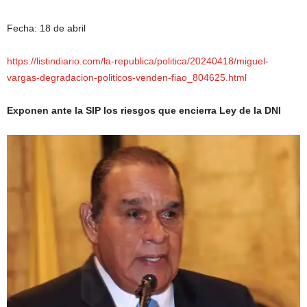
Fecha: 18 de abril
https://listindiario.com/la-republica/politica/20240418/miguel-
vargas-degradacion-politicos-venden-fiao_804625.html
Exponen ante la SIP los riesgos que encierra Ley de la DNI