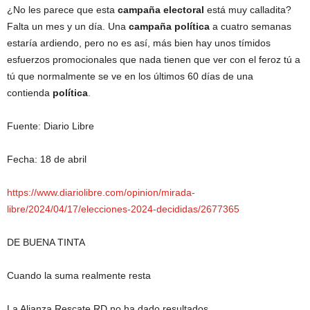
¿No les parece que esta
campaña
electoral
está muy calladita?
Falta un mes y un día. Una
campaña
política
a cuatro semanas
estaría ardiendo, pero no es así, más bien hay unos tímidos
esfuerzos promocionales que nada tienen que ver con el feroz tú a
tú que normalmente se ve en los últimos 60 días de una
contienda
política
.
Fuente: Diario Libre
Fecha: 18 de abril
https://www.diariolibre.com/opinion/mirada-
libre/2024/04/17/elecciones-2024-decididas/2677365
DE BUENA TINTA
Cuando la suma realmente resta
La Alianza Rescate RD no ha dado resultados