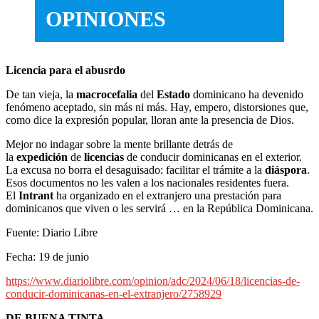
OPINIONES
Licencia para el abusrdo
De tan vieja, la
macrocefalia
del
Estado
dominicano ha devenido
fenómeno aceptado, sin más ni más. Hay, empero, distorsiones que,
como dice la expresión popular, lloran ante la presencia de Dios.
Mejor no indagar sobre la mente brillante detrás de
la
expedición
de
licencias
de conducir dominicanas en el exterior.
La excusa no borra el desaguisado: facilitar el trámite a la
diáspora
.
Esos documentos no les valen a los nacionales residentes fuera.
El
Intrant
ha organizado en el extranjero una prestación para
dominicanos que viven o les servirá … en la República Dominicana.
Fuente: Diario Libre
Fecha: 19 de junio
https://www.diariolibre.com/opinion/adc/2024/06/18/licencias-de-
conducir-dominicanas-en-el-extranjero/2758929
DE BUENA TINTA