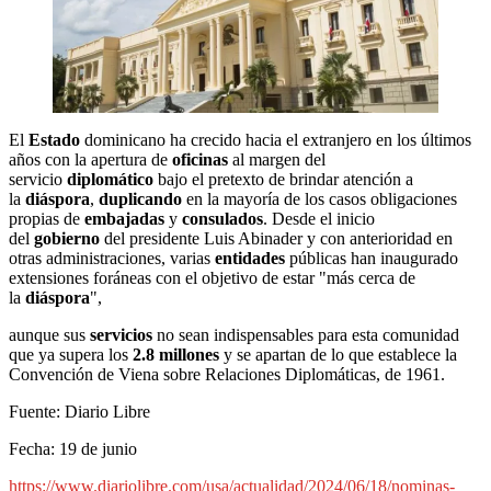
El
Estado
dominicano ha crecido hacia el extranjero en los últimos
años con la apertura de
oficinas
al margen del
servicio
diplomático
bajo el pretexto de brindar atención a
la
diáspora
,
duplicando
en la mayoría de los casos obligaciones
propias de
embajadas
y
consulados
. Desde el inicio
del
gobierno
del presidente Luis Abinader y con anterioridad en
otras administraciones, varias
entidades
públicas han inaugurado
extensiones foráneas con el objetivo de estar "más cerca de
la
diáspora
",
aunque sus
servicios
no sean indispensables para esta comunidad
que ya supera los
2.8 millones
y se apartan de lo que establece la
Convención de Viena sobre Relaciones Diplomáticas, de 1961.
Fuente: Diario Libre
Fecha: 19 de junio
https://www.diariolibre.com/usa/actualidad/2024/06/18/nominas-