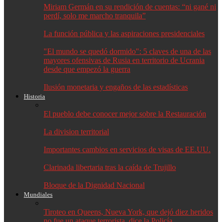
Miriam Germán en su rendición de cuentas: “ni gané ni
perdí, solo me marcho tranquila”
La función pública y las aspiraciones presidenciales
"El mundo se quedó dormido": 5 claves de una de las
mayores ofensivas de Rusia en territorio de Ucrania
desde que empezó la guerra
Ilusión monetaria y engaños de las estadísticas
Historia
El pueblo debe conocer mejor sobre la Restauración
La division territorial
Importantes cambios en servicios de visas de EE.UU.
Clarinada libertaria tras la caída de Trujillo
Bloque de la Dignidad Nacional
Mundiales
Tiroteo en Queens, Nueva York, que dejó diez heridos
no fue un ataque terrorista, dice la Policía