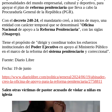
personalidades del mundo empresarial, cultural y deportivo, para
apoyar el plan de
reforma penitenciaria
que lleva a cabo la
Procuraduría General de la República (PGR).
Con el
decreto
240-24
, el mandatario creó, a inicios de mayo, una
entidad con carácter temporal que se denominará "
Oficina
Nacional
de apoyo a la
Reforma Penitenciaria
", con las siglas
(
Onaprep)
.
Tiene el propósito de "dirigir y coordinar todos los esfuerzos
institucionales del
Poder Ejecutivo
en apoyo al Ministerio Público
en el marco de la reforma del
sistema penitenciario
y correccional".
Fuente: Diario Libre
Fecha: 19 de junio
https://www.diariolibre.com/politica/general/2024/06/19/abinader-
creo-la-oficina-de-apoyo-para-la-reforma-penitenciaria/2758811
Salen otras víctimas de pastor acusado de violar a niñas en
iglesia