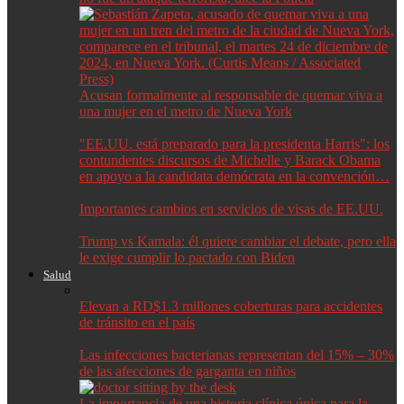
Acusan formalmente al responsable de quemar viva a
una mujer en el metro de Nueva York
"EE.UU. está preparado para la presidenta Harris": los
contundentes discursos de Michelle y Barack Obama
en apoyo a la candidata demócrata en la convención…
Importantes cambios en servicios de visas de EE.UU.
Trump vs Kamala: él quiere cambiar el debate, pero ella
le exige cumplir lo pactado con Biden
Salud
Elevan a RD$1.3 millones coberturas para accidentes
de tránsito en el país
Las infecciones bacterianas representan del 15% – 30%
de las afecciones de garganta en niños
La importancia de una historia clínica única para la