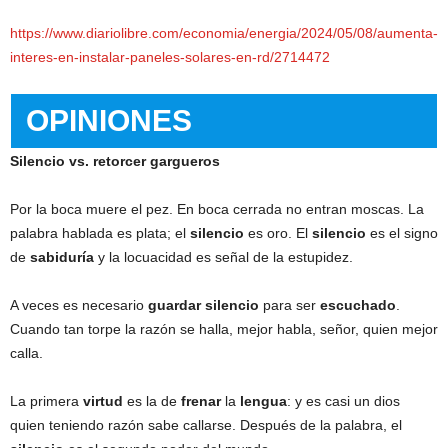
https://www.diariolibre.com/economia/energia/2024/05/08/aumenta-
interes-en-instalar-paneles-solares-en-rd/2714472
OPINIONES
Silencio vs. retorcer gargueros
Por la boca muere el pez. En boca cerrada no entran moscas. La
palabra hablada es plata; el
silencio
es oro. El
silencio
es el signo
de
sabiduría
y la locuacidad es señal de la estupidez.
A veces es necesario
guardar
silencio
para ser
escuchado
.
Cuando tan torpe la razón se halla, mejor habla, señor, quien mejor
calla.
La primera
virtud
es la de
frenar
la
lengua
: y es casi un dios
quien teniendo razón sabe callarse. Después de la palabra, el