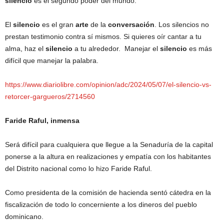
silencio
es el segundo poder del mundo.
El
silencio
es el gran
arte
de la
conversación
. Los silencios no
prestan testimonio contra sí mismos. Si quieres oír cantar a tu
alma, haz el
silencio
a tu alrededor. Manejar el
silencio
es más
difícil que manejar la palabra.
https://www.diariolibre.com/opinion/adc/2024/05/07/el-silencio-vs-
retorcer-gargueros/2714560
Faride Raful, inmensa
Será difícil para cualquiera que llegue a la Senaduría de la capital
ponerse a la altura en realizaciones y empatía con los habitantes
del Distrito nacional como lo hizo Faride Raful.
Como presidenta de la comisión de hacienda sentó cátedra en la
fiscalización de todo lo concerniente a los dineros del pueblo
dominicano.