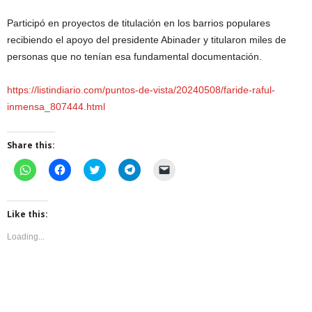
Participó en proyectos de titulación en los barrios populares
recibiendo el apoyo del presidente Abinader y titularon miles de
personas que no tenían esa fundamental documentación.
https://listindiario.com/puntos-de-vista/20240508/faride-raful-
inmensa_807444.html
Share this:
C
C
C
C
C
l
l
l
l
l
i
i
i
i
i
c
c
c
c
c
k
k
k
k
k
t
t
t
t
t
Like this:
o
o
o
o
o
s
s
s
s
e
Loading...
h
h
h
h
m
a
a
a
a
a
r
r
r
r
i
e
e
e
e
l
o
o
o
o
a
n
n
n
n
l
W
F
T
T
i
h
a
w
e
n