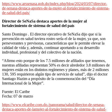
https://www.arssenasa.gob.do/index.php/blog/2024/03/07/director-
de-senasa-destaca-aportes-de-la-mujer-al-fortalecimiento-de-sistema-
de-salud-del-pais/
Director de SeNaSa destaca aportes de la mujer al
fortalecimiento de sistema de salud del país
Santo Domingo . El director ejecutivo de SeNaSa dijo que si la
prevención en salud tuviera rostro sería el de la mujer, ya que, son
perseverantes y previsoras, características que le permite elevar la
calidad de vida y, además, continuar aportando a su desarrollo
individual, profesional y del colectivo de la nación.
“Afirmo esto porque de los 7.5 millones de afiliados que tenemos,
nuestras afiliadas representan 50% es decir alrededor 3.8 millones de
mujeres están en los distintos regímenes y planes, más de 2 millones
130, 595 requirieron algún tipo de servicio de salud”, dijo el doctor
Santiago Hazim a propósito de la conmemoración del “Día
Internacional de la Mujer”.
Fuente: El Caribe
Fecha: 07 de marzo
https://www.elcaribe.com.do./panorama/salud/director-de-senasa-
destaca-aportes-de-lamujer-al-fortalecimiento-de-sistema-de-salud-