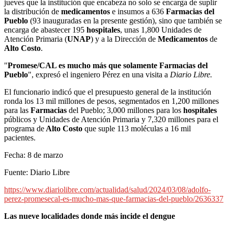
jueves que la institución que encabeza no solo se encarga de suplir
la distribución de
medicamentos
e insumos a 636
Farmacias
del
Pueblo
(93 inauguradas en la presente gestión), sino que también se
encarga de abastecer 195
hospitales
, unas 1,800 Unidades de
Atención Primaria (
UNAP
) y a la Dirección de
Medicamentos
de
Alto Costo
.
"
Promese/CAL es mucho más que solamente Farmacias del
Pueblo
", expresó el ingeniero Pérez en una visita a
Diario Libre.
El funcionario indicó que el presupuesto general de la institución
ronda los 13 mil millones de pesos, segmentados en 1,200 millones
para las
Farmacias
del Pueblo; 3,000 millones para los
hospitales
públicos y Unidades de Atención Primaria y 7,320 millones para el
programa de
Alto Costo
que suple 113 moléculas a 16 mil
pacientes.
Fecha: 8 de marzo
Fuente: Diario Libre
https://www.diariolibre.com/actualidad/salud/2024/03/08/adolfo-
perez-promesecal-es-mucho-mas-que-farmacias-del-pueblo/2636337
Las nueve localidades donde más incide el dengue