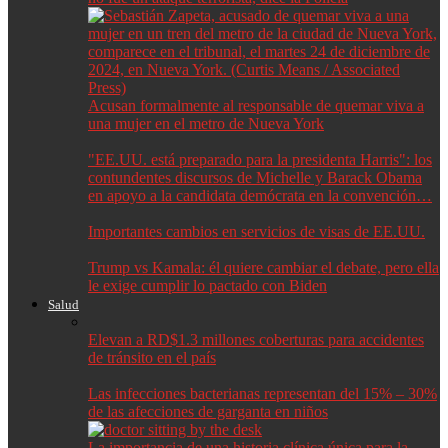
Acusan formalmente al responsable de quemar viva a
una mujer en el metro de Nueva York
"EE.UU. está preparado para la presidenta Harris": los
contundentes discursos de Michelle y Barack Obama
en apoyo a la candidata demócrata en la convención…
Importantes cambios en servicios de visas de EE.UU.
Trump vs Kamala: él quiere cambiar el debate, pero ella
le exige cumplir lo pactado con Biden
Salud
Elevan a RD$1.3 millones coberturas para accidentes
de tránsito en el país
Las infecciones bacterianas representan del 15% – 30%
de las afecciones de garganta en niños
La importancia de una historia clínica única para la