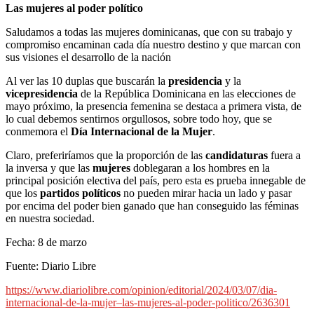
Las mujeres al poder político
Saludamos a todas las mujeres dominicanas, que con su trabajo y
compromiso encaminan cada día nuestro destino y que marcan con
sus visiones el desarrollo de la nación
Al ver las 10 duplas que buscarán la
presidencia
y la
vicepresidencia
de la República Dominicana en las elecciones de
mayo próximo, la presencia femenina se destaca a primera vista, de
lo cual debemos sentirnos orgullosos, sobre todo hoy, que se
conmemora el
Día Internacional de la Mujer
.
Claro, preferiríamos que la proporción de las
candidaturas
fuera a
la inversa y que las
mujeres
doblegaran a los hombres en la
principal posición electiva del país, pero esta es prueba innegable de
que los
partidos políticos
no pueden mirar hacia un lado y pasar
por encima del poder bien ganado que han conseguido las féminas
en nuestra sociedad.
Fecha: 8 de marzo
Fuente: Diario Libre
https://www.diariolibre.com/opinion/editorial/2024/03/07/dia-
internacional-de-la-mujer–las-mujeres-al-poder-politico/2636301