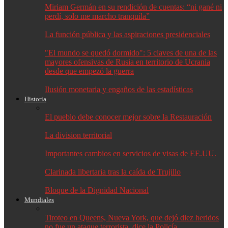
Miriam Germán en su rendición de cuentas: “ni gané ni
perdí, solo me marcho tranquila”
La función pública y las aspiraciones presidenciales
"El mundo se quedó dormido": 5 claves de una de las
mayores ofensivas de Rusia en territorio de Ucrania
desde que empezó la guerra
Ilusión monetaria y engaños de las estadísticas
Historia
El pueblo debe conocer mejor sobre la Restauración
La division territorial
Importantes cambios en servicios de visas de EE.UU.
Clarinada libertaria tras la caída de Trujillo
Bloque de la Dignidad Nacional
Mundiales
Tiroteo en Queens, Nueva York, que dejó diez heridos
no fue un ataque terrorista, dice la Policía