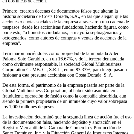
en dos líneas de acción.
Primero, crearon decenas de documentos falsos que alteran la
historia societaria de Costa Dorada, S.A., en las que alegan que las
acciones o cuotas sociales de la empresa atravesaron una cadena de
traspasos, desde los accionistas fundadores, haciendo figurar, como
parte esto, “a honestos ciudadanos, la mayoría septuagenarios y
octogenarios, como autores de compras y ventas de acciones de la
empresa”.
Terminaron haciéndolas como propiedad de la imputada Ailec
Paloma Soto Garabito, en un 16.67%, y de la tercera demandada
como civilmente responsable, la sociedad Global Multibusiness
Corporation G. MB. C., S.R.L., en un 83.33%, para luego pasar a
fusionar a esta presunta accionista con Costa Dorada, S. A.
De esta forma, el patrimonio de la empresa pasaría ser parte de la
Global Multibusiness Corporation, al haber sido asumida en la
fraudulenta operación de fusión como la compañía absorbida, aun
siendo la primera propietaria de un inmueble cuyo valor sobrepasa
los 1,000 millones de pesos.
La investigación determinó que la segunda línea de acción fue el uso
de la documentación falsa, haciendo depósito y anotación en el
Registro Mercantil de la Cámara de Comercio y Producción de
Santo Domingo, Inc. y la Dirección General de Impuestos Internos.