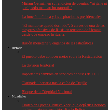
Miriam Germán en su rendición de cuentas: “ni gané ni
perdí, solo me marcho tranquila”
La función pública y las aspiraciones presidenciales
"El mundo se quedó dormido": 5 claves de una de las
mayores ofensivas de Rusia en territorio de Ucrania
desde que empezó la guerra
Ilusión monetaria y engaños de las estadísticas
Historia
El pueblo debe conocer mejor sobre la Restauración
La division territorial
Importantes cambios en servicios de visas de EE.UU.
Clarinada libertaria tras la caída de Trujillo
Bloque de la Dignidad Nacional
Mundiales
Tiroteo en Queens, Nueva York, que dejó diez heridos
no fue un ataque terrorista, dice la Policía