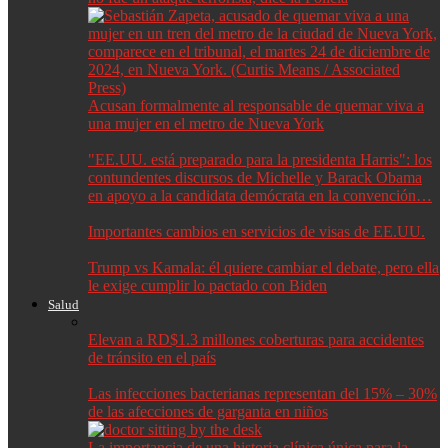
Acusan formalmente al responsable de quemar viva a
una mujer en el metro de Nueva York
"EE.UU. está preparado para la presidenta Harris": los
contundentes discursos de Michelle y Barack Obama
en apoyo a la candidata demócrata en la convención…
Importantes cambios en servicios de visas de EE.UU.
Trump vs Kamala: él quiere cambiar el debate, pero ella
le exige cumplir lo pactado con Biden
Salud
Elevan a RD$1.3 millones coberturas para accidentes
de tránsito en el país
Las infecciones bacterianas representan del 15% – 30%
de las afecciones de garganta en niños
La importancia de una historia clínica única para la