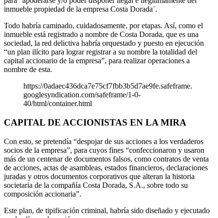
para “apoderarse y/o poder disponer ilegal e ilegítimamente del
inmueble propiedad de la empresa Costa Dorada¨.
Todo habría caminado, cuidadosamente, por etapas. Así, como el
inmueble está registrado a nombre de Costa Dorada, que es una
sociedad, la red delictiva habría orquestado y puesto en ejecución
“un plan ilícito para lograr registrar a su nombre la totalidad del
capital accionario de la empresa”, para realizar operaciones a
nombre de esta.
https://0adaec436dca7e75cf7fbb3b5d7ae9fe.safeframe.
googlesyndication.com/safeframe/1-0-
40/html/container.html
CAPITAL DE ACCIONISTAS EN LA MIRA
Con esto, se pretendía “despojar de sus acciones a los verdaderos
socios de la empresa”, para cuyos fines “confeccionaron y usaron
más de un centenar de documentos falsos, como contratos de venta
de acciones, actas de asambleas, estados financieros, declaraciones
juradas y otros documentos corporativos que alteran la historia
societaria de la compañía Costa Dorada, S.A., sobre todo su
composición accionaria”.
Este plan, de tipificación criminal, habría sido diseñado y ejecutado