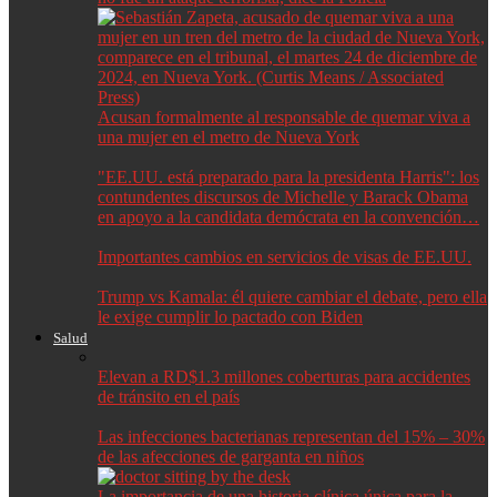
Acusan formalmente al responsable de quemar viva a
una mujer en el metro de Nueva York
"EE.UU. está preparado para la presidenta Harris": los
contundentes discursos de Michelle y Barack Obama
en apoyo a la candidata demócrata en la convención…
Importantes cambios en servicios de visas de EE.UU.
Trump vs Kamala: él quiere cambiar el debate, pero ella
le exige cumplir lo pactado con Biden
Salud
Elevan a RD$1.3 millones coberturas para accidentes
de tránsito en el país
Las infecciones bacterianas representan del 15% – 30%
de las afecciones de garganta en niños
La importancia de una historia clínica única para la