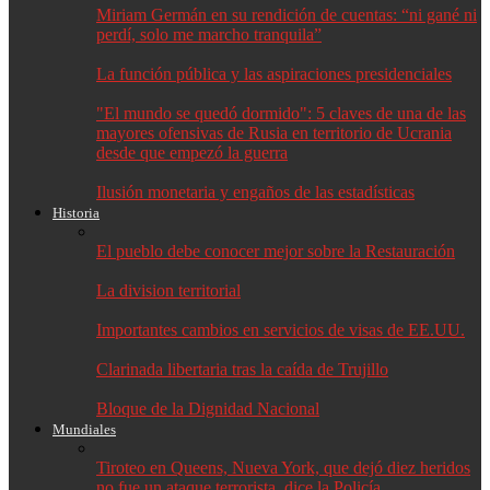
Miriam Germán en su rendición de cuentas: “ni gané ni
perdí, solo me marcho tranquila”
La función pública y las aspiraciones presidenciales
"El mundo se quedó dormido": 5 claves de una de las
mayores ofensivas de Rusia en territorio de Ucrania
desde que empezó la guerra
Ilusión monetaria y engaños de las estadísticas
Historia
El pueblo debe conocer mejor sobre la Restauración
La division territorial
Importantes cambios en servicios de visas de EE.UU.
Clarinada libertaria tras la caída de Trujillo
Bloque de la Dignidad Nacional
Mundiales
Tiroteo en Queens, Nueva York, que dejó diez heridos
no fue un ataque terrorista, dice la Policía