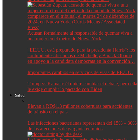
Acusan formalmente al responsable de quemar viva a
una mujer en el metro de Nueva York
"EE.UU. está preparado para la presidenta Harris": los
contundentes discursos de Michelle y Barack Obama
en apoyo a la candidata demócrata en la convención…
Importantes cambios en servicios de visas de EE.UU.
Trump vs Kamala: él quiere cambiar el debate, pero ella
le exige cumplir lo pactado con Biden
Salud
Elevan a RD$1.3 millones coberturas para accidentes
de tránsito en el país
Las infecciones bacterianas representan del 15% – 30%
de las afecciones de garganta en niños
La importancia de una historia clínica única para la