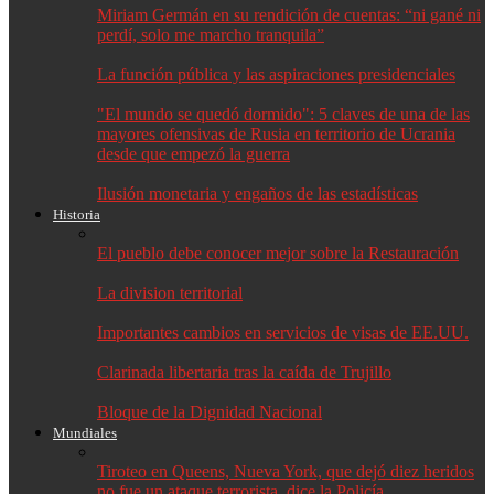
Miriam Germán en su rendición de cuentas: “ni gané ni
perdí, solo me marcho tranquila”
La función pública y las aspiraciones presidenciales
"El mundo se quedó dormido": 5 claves de una de las
mayores ofensivas de Rusia en territorio de Ucrania
desde que empezó la guerra
Ilusión monetaria y engaños de las estadísticas
Historia
El pueblo debe conocer mejor sobre la Restauración
La division territorial
Importantes cambios en servicios de visas de EE.UU.
Clarinada libertaria tras la caída de Trujillo
Bloque de la Dignidad Nacional
Mundiales
Tiroteo en Queens, Nueva York, que dejó diez heridos
no fue un ataque terrorista, dice la Policía