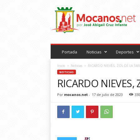
M
o
c
a
n
o
s
.
Portada
Noticias
Deportes
n
e
Inicio
Noticias
RICARDO NIEVES, ZOL DE LA TA
t
NOTICIAS
RICARDO NIEVES, 
Por
mocanos.net
-
17 de julio de 2023
33