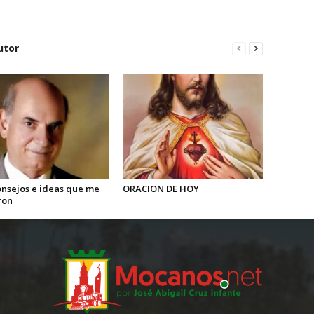
utor
onsejos e ideas que me
ORACION DE HOY
ron