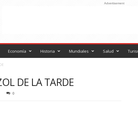
Advertisement
Economía
Historia
Mundiales
Salud
Turi
RDE
ZOL DE LA TARDE
0
0