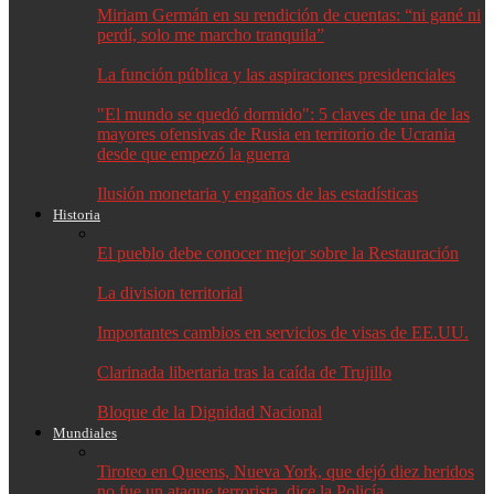
Miriam Germán en su rendición de cuentas: “ni gané ni
perdí, solo me marcho tranquila”
La función pública y las aspiraciones presidenciales
"El mundo se quedó dormido": 5 claves de una de las
mayores ofensivas de Rusia en territorio de Ucrania
desde que empezó la guerra
Ilusión monetaria y engaños de las estadísticas
Historia
El pueblo debe conocer mejor sobre la Restauración
La division territorial
Importantes cambios en servicios de visas de EE.UU.
Clarinada libertaria tras la caída de Trujillo
Bloque de la Dignidad Nacional
Mundiales
Tiroteo en Queens, Nueva York, que dejó diez heridos
no fue un ataque terrorista, dice la Policía