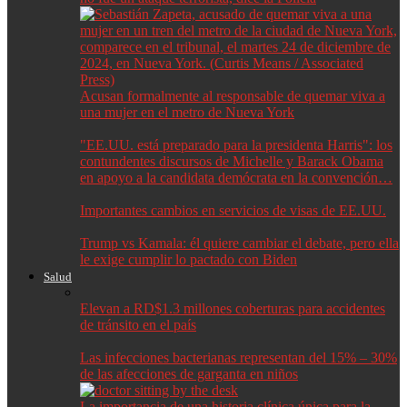
Acusan formalmente al responsable de quemar viva a
una mujer en el metro de Nueva York
"EE.UU. está preparado para la presidenta Harris": los
contundentes discursos de Michelle y Barack Obama
en apoyo a la candidata demócrata en la convención…
Importantes cambios en servicios de visas de EE.UU.
Trump vs Kamala: él quiere cambiar el debate, pero ella
le exige cumplir lo pactado con Biden
Salud
Elevan a RD$1.3 millones coberturas para accidentes
de tránsito en el país
Las infecciones bacterianas representan del 15% – 30%
de las afecciones de garganta en niños
La importancia de una historia clínica única para la