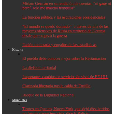
Miriam Germán en su rendición de cuentas: “ni gané ni
perdí, solo me marcho tranquila”
La función pública y las aspiraciones presidenciales
"El mundo se quedó dormido": 5 claves de una de las
mayores ofensivas de Rusia en territorio de Ucrania
desde que empezó la guerra
Ilusión monetaria y engaños de las estadísticas
Historia
El pueblo debe conocer mejor sobre la Restauración
La division territorial
Importantes cambios en servicios de visas de EE.UU.
Clarinada libertaria tras la caída de Trujillo
Bloque de la Dignidad Nacional
Mundiales
Tiroteo en Queens, Nueva York, que dejó diez heridos
no fue un ataque terrorista, dice la Policía