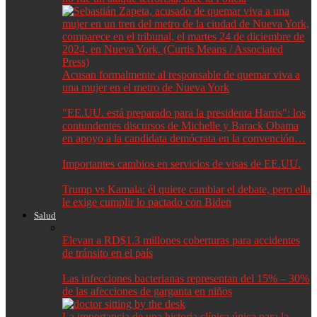
Acusan formalmente al responsable de quemar viva a
una mujer en el metro de Nueva York
"EE.UU. está preparado para la presidenta Harris": los
contundentes discursos de Michelle y Barack Obama
en apoyo a la candidata demócrata en la convención…
Importantes cambios en servicios de visas de EE.UU.
Trump vs Kamala: él quiere cambiar el debate, pero ella
le exige cumplir lo pactado con Biden
Salud
Elevan a RD$1.3 millones coberturas para accidentes
de tránsito en el país
Las infecciones bacterianas representan del 15% – 30%
de las afecciones de garganta en niños
La importancia de una historia clínica única para la