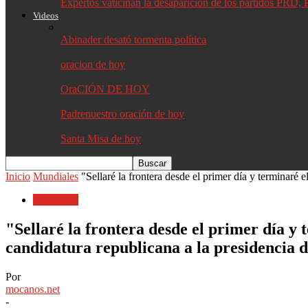
Expertos vaticinan la desaparición de los partidos PR
Videos
Abinader desató tormenta política
oracion de hoy
OraCIÓN DE HOY
Padrenuestro oración de hoy
Santa Misa de hoy
Inicio
Mundiales
"Sellaré la frontera desde el primer día y terminaré 
Mundiales
"Sellaré la frontera desde el primer día y
candidatura republicana a la presidencia 
Por
mocanos.net
-