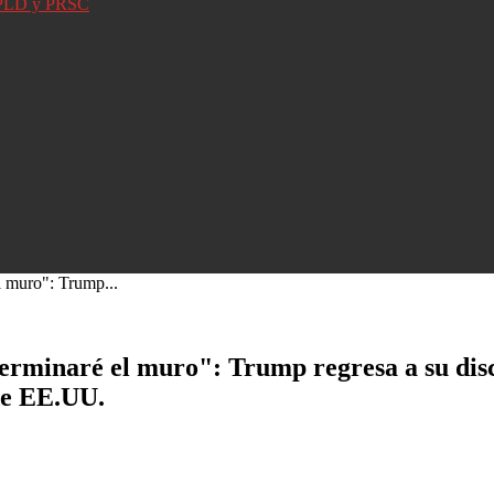
D, PLD y PRSC
el muro": Trump...
 terminaré el muro": Trump regresa a su disc
de EE.UU.