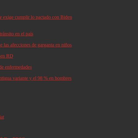
le exige cumplir lo pactado con Biden
ránsito en el país
e las afecciones de garganta en niños
d en RD
s de enfermedades
antigua variante y el 98 % en hombres
lat