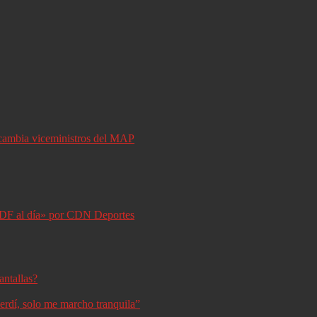
y cambia viceministros del MAP
DF al día» por CDN Deportes
antallas?
erdí, solo me marcho tranquila”