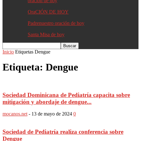
oracion de hoy
OraCIÓN DE HOY
Padrenuestro oración de hoy
Santa Misa de hoy
Inicio
Etiquetas
Dengue
Etiqueta: Dengue
Sociedad Dominicana de Pediatría capacita sobre
mitigación y abordaje de dengue...
mocanos.net
-
13 de mayo de 2024
0
Sociedad de Pediatría realiza conferencia sobre
Dengue