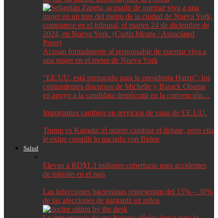
Acusan formalmente al responsable de quemar viva a
una mujer en el metro de Nueva York
"EE.UU. está preparado para la presidenta Harris": los
contundentes discursos de Michelle y Barack Obama
en apoyo a la candidata demócrata en la convención…
Importantes cambios en servicios de visas de EE.UU.
Trump vs Kamala: él quiere cambiar el debate, pero ella
le exige cumplir lo pactado con Biden
Salud
Elevan a RD$1.3 millones coberturas para accidentes
de tránsito en el país
Las infecciones bacterianas representan del 15% – 30%
de las afecciones de garganta en niños
La importancia de una historia clínica única para la