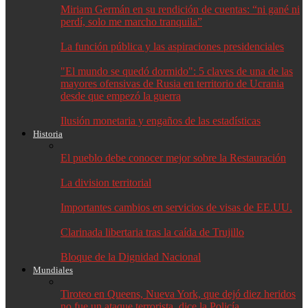
Miriam Germán en su rendición de cuentas: “ni gané ni
perdí, solo me marcho tranquila”
La función pública y las aspiraciones presidenciales
"El mundo se quedó dormido": 5 claves de una de las
mayores ofensivas de Rusia en territorio de Ucrania
desde que empezó la guerra
Ilusión monetaria y engaños de las estadísticas
Historia
El pueblo debe conocer mejor sobre la Restauración
La division territorial
Importantes cambios en servicios de visas de EE.UU.
Clarinada libertaria tras la caída de Trujillo
Bloque de la Dignidad Nacional
Mundiales
Tiroteo en Queens, Nueva York, que dejó diez heridos
no fue un ataque terrorista, dice la Policía