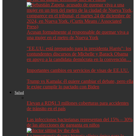
Acusan formalmente al responsable de quemar viva a
una mujer en el metro de Nueva York
"EE.UU. está preparado para la presidenta Harris": los
contundentes discursos de Michelle y Barack Obama
en apoyo a la candidata demócrata en la convención…
Importantes cambios en servicios de visas de EE.UU.
Trump vs Kamala: él quiere cambiar el debate, pero ella
le exige cumplir lo pactado con Biden
Salud
Elevan a RD$1.3 millones coberturas para accidentes
de tránsito en el país
Las infecciones bacterianas representan del 15% – 30%
de las afecciones de garganta en niños
La importancia de una historia clínica única para la