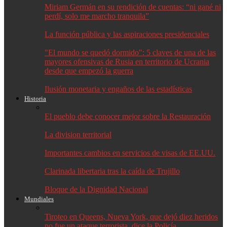
Miriam Germán en su rendición de cuentas: “ni gané ni
perdí, solo me marcho tranquila”
La función pública y las aspiraciones presidenciales
"El mundo se quedó dormido": 5 claves de una de las
mayores ofensivas de Rusia en territorio de Ucrania
desde que empezó la guerra
Ilusión monetaria y engaños de las estadísticas
Historia
El pueblo debe conocer mejor sobre la Restauración
La division territorial
Importantes cambios en servicios de visas de EE.UU.
Clarinada libertaria tras la caída de Trujillo
Bloque de la Dignidad Nacional
Mundiales
Tiroteo en Queens, Nueva York, que dejó diez heridos
no fue un ataque terrorista, dice la Policía