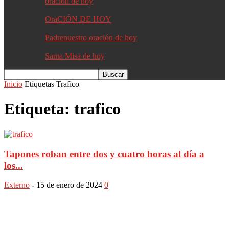
oracion de hoy
OraCIÓN DE HOY
Padrenuestro oración de hoy
Santa Misa de hoy
Inicio
Etiquetas
Trafico
Etiqueta: trafico
Tapones roban entre dos y cuatro horas al día a
los...
Externo
-
15 de enero de 2024
0