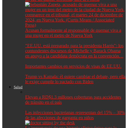
Acusan formalmente al responsable de quemar viva a
una mujer en el metro de Nueva York
"EE.UU. está preparado para la presidenta Harris": los
contundentes discursos de Michelle y Barack Obama
en apoyo a la candidata demócrata en la convención…
Importantes cambios en servicios de visas de EE.UU.
Trump vs Kamala: él quiere cambiar el debate, pero ella
le exige cumplir lo pactado con Biden
Salud
Elevan a RD$1.3 millones coberturas para accidentes
de tránsito en el país
Las infecciones bacterianas representan del 15% – 30%
de las afecciones de garganta en niños
La importancia de una historia clínica única para la