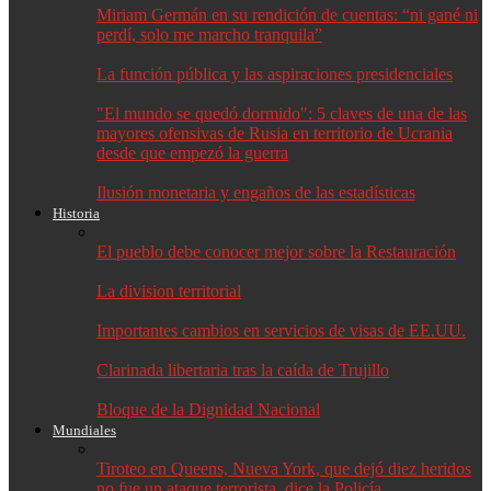
Miriam Germán en su rendición de cuentas: “ni gané ni
perdí, solo me marcho tranquila”
La función pública y las aspiraciones presidenciales
"El mundo se quedó dormido": 5 claves de una de las
mayores ofensivas de Rusia en territorio de Ucrania
desde que empezó la guerra
Ilusión monetaria y engaños de las estadísticas
Historia
El pueblo debe conocer mejor sobre la Restauración
La division territorial
Importantes cambios en servicios de visas de EE.UU.
Clarinada libertaria tras la caída de Trujillo
Bloque de la Dignidad Nacional
Mundiales
Tiroteo en Queens, Nueva York, que dejó diez heridos
no fue un ataque terrorista, dice la Policía