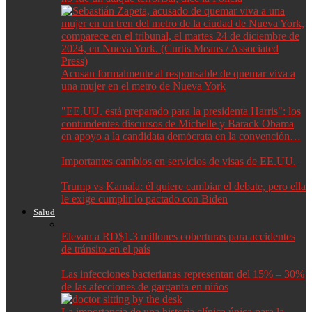
Acusan formalmente al responsable de quemar viva a
una mujer en el metro de Nueva York
"EE.UU. está preparado para la presidenta Harris": los
contundentes discursos de Michelle y Barack Obama
en apoyo a la candidata demócrata en la convención…
Importantes cambios en servicios de visas de EE.UU.
Trump vs Kamala: él quiere cambiar el debate, pero ella
le exige cumplir lo pactado con Biden
Salud
Elevan a RD$1.3 millones coberturas para accidentes
de tránsito en el país
Las infecciones bacterianas representan del 15% – 30%
de las afecciones de garganta en niños
La importancia de una historia clínica única para la