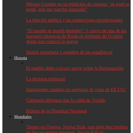
Miriam Germán en su rendición de cuentas: “ni gané ni
perdí, solo me marcho tranquila”
La función pública y las aspiraciones presidenciales
"El mundo se quedó dormido": 5 claves de una de las
mayores ofensivas de Rusia en territorio de Ucrania
desde que empezó la guerra
Ilusión monetaria y engaños de las estadísticas
Historia
El pueblo debe conocer mejor sobre la Restauración
La division territorial
Importantes cambios en servicios de visas de EE.UU.
Clarinada libertaria tras la caída de Trujillo
Bloque de la Dignidad Nacional
Mundiales
Tiroteo en Queens, Nueva York, que dejó diez heridos
no fue un ataque terrorista, dice la Policía