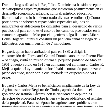
Durante largas décadas la República Dominicana ha sido receptora
de variopintos flujos migratorios que incidieron positivamente en el
desarrollo económico, agrícola, cultural, artístico, educativo,
literario, tal como lo han demostrado diversos estudios. (1) Como
portadores de saberes y capacidades especiales algunos de
inmigrantes establecieron los cimientos para el desarrollo de varios
pueblos del país como es el caso de los cambios provocados en la
estructura agraria de Mao por el ingeniero belga flamenco Libert
Louis Bogaert Leunis al construir un pequeño canal de riego de 7
kilómetros con una inversión de 7 mil dólares.
Bogaert, quien había arribado al país en 1889 a dirigir la
construcción del Ferrocarril Central Dominicano, tramo Puerto Plata
– Santiago, visitó en misión oficial el pequeño poblado de Mao en
1901 y luego volvió en 1915 en compañía del agrimensor Carlos R.
Mejía a quien el ayuntamiento local había contratado para trazar el
plano del ejido, labor por la cual recibiría un estipendio de 500
pesos.
Bogaert y Carlos Mejía se beneficiaron ampliamente de la Ley de
Agrimensura sobre Registro de Títulos, aprobada durante el
gobierno de Ramón Cáceres, con la finalidad de depurar los
derechos de propiedad sobre la tierra y hacer obligatorio el registro
de la propiedad. Para esta época los agrimensores públicos eran
figuras decisivas en lo concerniente al reconocimiento formal de los