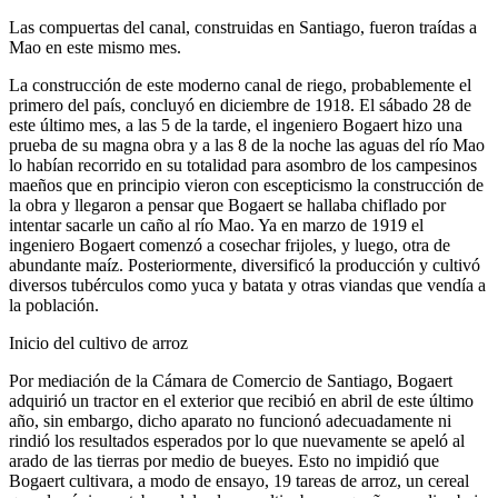
Las compuertas del canal, construidas en Santiago, fueron traídas a
Mao en este mismo mes.
La construcción de este moderno canal de riego, probablemente el
primero del país, concluyó en diciembre de 1918. El sábado 28 de
este último mes, a las 5 de la tarde, el ingeniero Bogaert hizo una
prueba de su magna obra y a las 8 de la noche las aguas del río Mao
lo habían recorrido en su totalidad para asombro de los campesinos
maeños que en principio vieron con escepticismo la construcción de
la obra y llegaron a pensar que Bogaert se hallaba chiflado por
intentar sacarle un caño al río Mao. Ya en marzo de 1919 el
ingeniero Bogaert comenzó a cosechar frijoles, y luego, otra de
abundante maíz. Posteriormente, diversificó la producción y cultivó
diversos tubérculos como yuca y batata y otras viandas que vendía a
la población.
Inicio del cultivo de arroz
Por mediación de la Cámara de Comercio de Santiago, Bogaert
adquirió un tractor en el exterior que recibió en abril de este último
año, sin embargo, dicho aparato no funcionó adecuadamente ni
rindió los resultados esperados por lo que nuevamente se apeló al
arado de las tierras por medio de bueyes. Esto no impidió que
Bogaert cultivara, a modo de ensayo, 19 tareas de arroz, un cereal