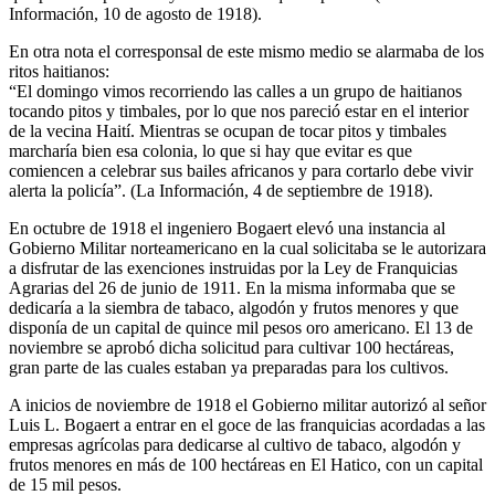
Información, 10 de agosto de 1918).
En otra nota el corresponsal de este mismo medio se alarmaba de los
ritos haitianos:
“El domingo vimos recorriendo las calles a un grupo de haitianos
tocando pitos y timbales, por lo que nos pareció estar en el interior
de la vecina Haití. Mientras se ocupan de tocar pitos y timbales
marcharía bien esa colonia, lo que si hay que evitar es que
comiencen a celebrar sus bailes africanos y para cortarlo debe vivir
alerta la policía”. (La Información, 4 de septiembre de 1918).
En octubre de 1918 el ingeniero Bogaert elevó una instancia al
Gobierno Militar norteamericano en la cual solicitaba se le autorizara
a disfrutar de las exenciones instruidas por la Ley de Franquicias
Agrarias del 26 de junio de 1911. En la misma informaba que se
dedicaría a la siembra de tabaco, algodón y frutos menores y que
disponía de un capital de quince mil pesos oro americano. El 13 de
noviembre se aprobó dicha solicitud para cultivar 100 hectáreas,
gran parte de las cuales estaban ya preparadas para los cultivos.
A inicios de noviembre de 1918 el Gobierno militar autorizó al señor
Luis L. Bogaert a entrar en el goce de las franquicias acordadas a las
empresas agrícolas para dedicarse al cultivo de tabaco, algodón y
frutos menores en más de 100 hectáreas en El Hatico, con un capital
de 15 mil pesos.