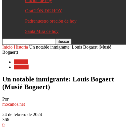
oracion de hoy
OraCIÓN DE HOY
Padrenuestro oración de hoy
Santa Misa de hoy
Inicio
Historia
Un notable inmigrante: Louis Bogaert (Musié
Bogaert)
Historia
Opinión
Un notable inmigrante: Louis Bogaert
(Musié Bogaert)
Por
mocanos.net
-
24 de febrero de 2024
366
0