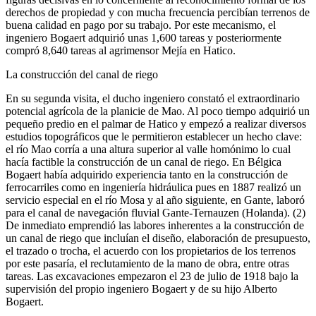
derechos de propiedad y con mucha frecuencia percibían terrenos de
buena calidad en pago por su trabajo. Por este mecanismo, el
ingeniero Bogaert adquirió unas 1,600 tareas y posteriormente
compró 8,640 tareas al agrimensor Mejía en Hatico.
La construcción del canal de riego
En su segunda visita, el ducho ingeniero constató el extraordinario
potencial agrícola de la planicie de Mao. Al poco tiempo adquirió un
pequeño predio en el palmar de Hatico y empezó a realizar diversos
estudios topográficos que le permitieron establecer un hecho clave:
el río Mao corría a una altura superior al valle homónimo lo cual
hacía factible la construcción de un canal de riego. En Bélgica
Bogaert había adquirido experiencia tanto en la construcción de
ferrocarriles como en ingeniería hidráulica pues en 1887 realizó un
servicio especial en el río Mosa y al año siguiente, en Gante, laboró
para el canal de navegación fluvial Gante-Ternauzen (Holanda). (2)
De inmediato emprendió las labores inherentes a la construcción de
un canal de riego que incluían el diseño, elaboración de presupuesto,
el trazado o trocha, el acuerdo con los propietarios de los terrenos
por este pasaría, el reclutamiento de la mano de obra, entre otras
tareas. Las excavaciones empezaron el 23 de julio de 1918 bajo la
supervisión del propio ingeniero Bogaert y de su hijo Alberto
Bogaert.