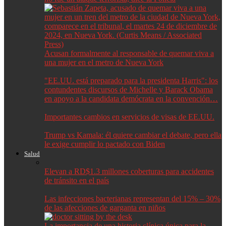
Acusan formalmente al responsable de quemar viva a
una mujer en el metro de Nueva York
"EE.UU. está preparado para la presidenta Harris": los
contundentes discursos de Michelle y Barack Obama
en apoyo a la candidata demócrata en la convención…
Importantes cambios en servicios de visas de EE.UU.
Trump vs Kamala: él quiere cambiar el debate, pero ella
le exige cumplir lo pactado con Biden
Salud
Elevan a RD$1.3 millones coberturas para accidentes
de tránsito en el país
Las infecciones bacterianas representan del 15% – 30%
de las afecciones de garganta en niños
La importancia de una historia clínica única para la