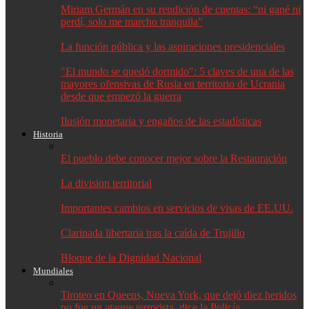
Miriam Germán en su rendición de cuentas: “ni gané ni
perdí, solo me marcho tranquila”
La función pública y las aspiraciones presidenciales
"El mundo se quedó dormido": 5 claves de una de las
mayores ofensivas de Rusia en territorio de Ucrania
desde que empezó la guerra
Ilusión monetaria y engaños de las estadísticas
Historia
El pueblo debe conocer mejor sobre la Restauración
La division territorial
Importantes cambios en servicios de visas de EE.UU.
Clarinada libertaria tras la caída de Trujillo
Bloque de la Dignidad Nacional
Mundiales
Tiroteo en Queens, Nueva York, que dejó diez heridos
no fue un ataque terrorista, dice la Policía