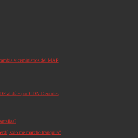
y cambia viceministros del MAP
DF al día» por CDN Deportes
antallas?
erdí, solo me marcho tranquila”