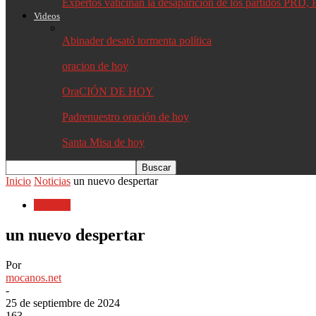
Expertos vaticinan la desaparición de los partidos PR
Videos
Abinader desató tormenta política
oracion de hoy
OraCIÓN DE HOY
Padrenuestro oración de hoy
Santa Misa de hoy
Inicio
Noticias
un nuevo despertar
Noticias
un nuevo despertar
Por
mocanos.net
-
25 de septiembre de 2024
163