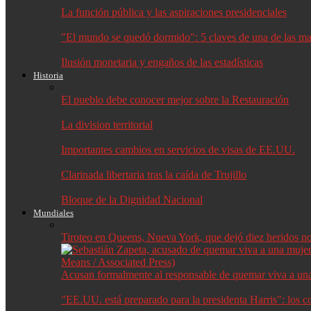
La función pública y las aspiraciones presidenciales
"El mundo se quedó dormido": 5 claves de una de las may
Ilusión monetaria y engaños de las estadísticas
Historia
El pueblo debe conocer mejor sobre la Restauración
La division territorial
Importantes cambios en servicios de visas de EE.UU.
Clarinada libertaria tras la caída de Trujillo
Bloque de la Dignidad Nacional
Mundiales
Tiroteo en Queens, Nueva York, que dejó diez heridos no f
Acusan formalmente al responsable de quemar viva a un
"EE.UU. está preparado para la presidenta Harris": los