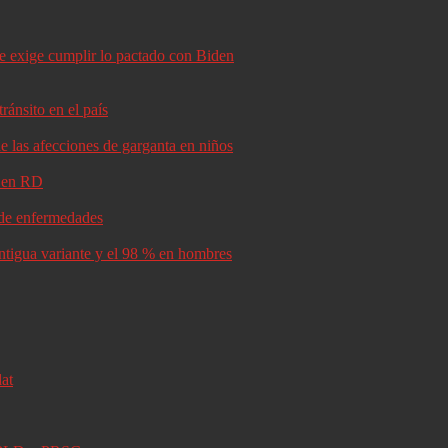
le exige cumplir lo pactado con Biden
ránsito en el país
e las afecciones de garganta en niños
d en RD
s de enfermedades
antigua variante y el 98 % en hombres
lat