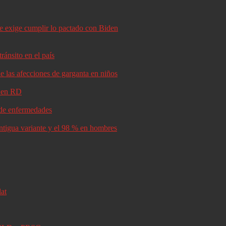
le exige cumplir lo pactado con Biden
ránsito en el país
e las afecciones de garganta en niños
d en RD
s de enfermedades
antigua variante y el 98 % en hombres
lat