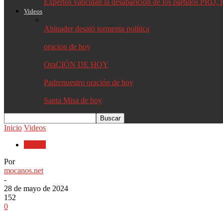
Expertos vaticinan la desaparición de los partidos PR
Videos
Abinader desató tormenta política
oracion de hoy
OraCIÓN DE HOY
Padrenuestro oración de hoy
Santa Misa de hoy
Inicio
Videos
Videos
Por
mocanos.net
-
28 de mayo de 2024
152
0