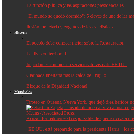
La función pública y las aspiraciones presidenciales
"El mundo se quedó dormido": 5 claves de una de las may
Ilusión monetaria y engaños de las estadísticas
Historia
El pueblo debe conocer mejor sobre la Restauración
La division territorial
Importantes cambios en servicios de visas de EE.UU.
Clarinada libertaria tras la caída de Trujillo
Bloque de la Dignidad Nacional
Mundiales
Tiroteo en Queens, Nueva York, que dejó diez heridos no f
Acusan formalmente al responsable de quemar viva a un
"EE.UU. está preparado para la presidenta Harris": los