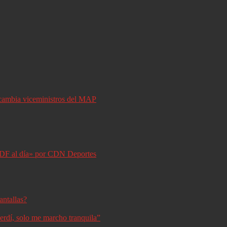
y cambia viceministros del MAP
DF al día» por CDN Deportes
antallas?
erdí, solo me marcho tranquila”