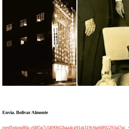
Envia. Bolivar Almonte
roedSptosn80a c6l85g7cf4t90hf2hga4cg91gt319c6ta6t892293al7uc