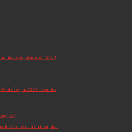
y cambia viceministros del MAP
DF al día» por CDN Deportes
antallas?
erdí, solo me marcho tranquila”