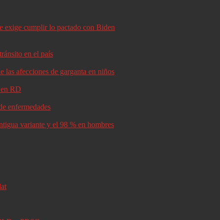
le exige cumplir lo pactado con Biden
ránsito en el país
e las afecciones de garganta en niños
d en RD
s de enfermedades
antigua variante y el 98 % en hombres
lat