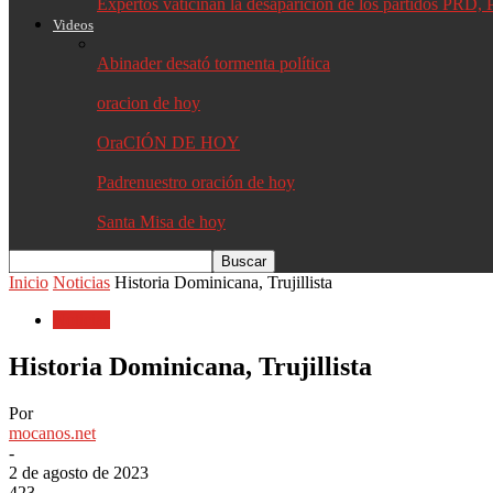
Expertos vaticinan la desaparición de los partidos PR
Videos
Abinader desató tormenta política
oracion de hoy
OraCIÓN DE HOY
Padrenuestro oración de hoy
Santa Misa de hoy
Inicio
Noticias
Historia Dominicana, Trujillista
Noticias
Historia Dominicana, Trujillista
Por
mocanos.net
-
2 de agosto de 2023
423