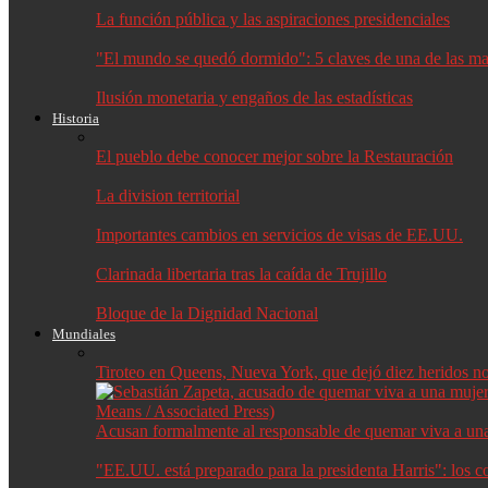
La función pública y las aspiraciones presidenciales
"El mundo se quedó dormido": 5 claves de una de las may
Ilusión monetaria y engaños de las estadísticas
Historia
El pueblo debe conocer mejor sobre la Restauración
La division territorial
Importantes cambios en servicios de visas de EE.UU.
Clarinada libertaria tras la caída de Trujillo
Bloque de la Dignidad Nacional
Mundiales
Tiroteo en Queens, Nueva York, que dejó diez heridos no f
Acusan formalmente al responsable de quemar viva a un
"EE.UU. está preparado para la presidenta Harris": los