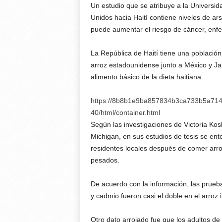
Un estudio que se atribuye a la Universi
Unidos hacia Haití contiene niveles de ar
puede aumentar el riesgo de cáncer, enfe
La República de Haití tiene una població
arroz estadounidense junto a México y Ja
alimento básico de la dieta haitiana.
https://8b8b1e9ba857834b3ca733b5a7149
40/html/container.html
Según las investigaciones de Victoria Kosk
Michigan, en sus estudios de tesis se en
residentes locales después de comer arro
pesados.
De acuerdo con la información, las prue
y cadmio fueron casi el doble en el arroz
Otro dato arrojado fue que los adultos d