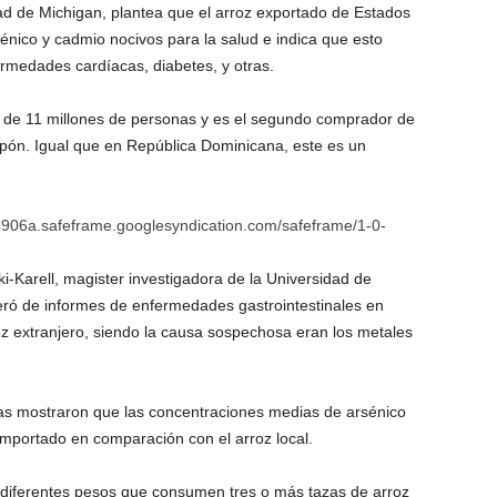
dad de Michigan, plantea que el arroz exportado de Estados
sénico y cadmio nocivos para la salud e indica que esto
rmedades cardíacas, diabetes, y otras.
n de 11 millones de personas y es el segundo comprador de
pón. Igual que en República Dominicana, este es un
06a.safeframe.googlesyndication.com/safeframe/1-0-
i-Karell, magister investigadora de la Universidad de
teró de informes de enfermedades gastrointestinales en
z extranjero, siendo la causa sospechosa eran los metales
bas mostraron que las concentraciones medias de arsénico
 importado en comparación con el arroz local.
e diferentes pesos que consumen tres o más tazas de arroz