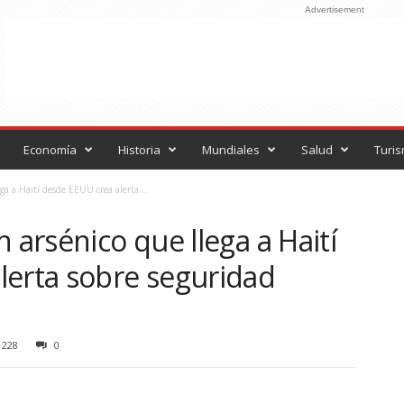
Advertisement
Economía
Historia
Mundiales
Salud
Turi
ga a Haití desde EEUU crea alerta...
 arsénico que llega a Haití
lerta sobre seguridad
228
0