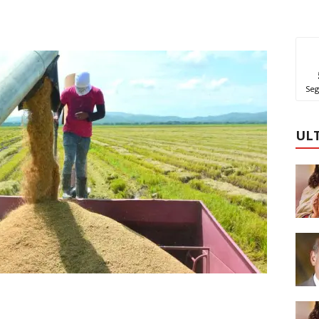
Seg
UL