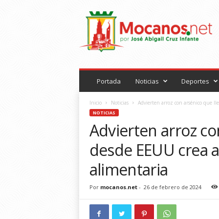
M
o
c
a
n
o
s
.
Portada
Noticias
Deportes
n
e
Inicio
Noticias
Advierten arroz con arsénico que lle
t
NOTICIAS
Advierten arroz con
desde EEUU crea a
alimentaria
Por
mocanos.net
-
26 de febrero de 2024