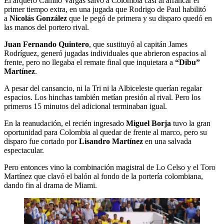
El arquero Camilo Vargas salvó a Colombia casi al arrancar el
primer tiempo extra, en una jugada que Rodrigo de Paul habilitó
a
Nicolás González
que le pegó de primera y su disparo quedó en
las manos del portero rival.
Juan Fernando Quintero
, que sustituyó al capitán James
Rodríguez, generó jugadas individuales que abrieron espacios al
frente, pero no llegaba el remate final que inquietara a
“Dibu”
Martínez
.
A pesar del cansancio, ni la Tri ni la Albiceleste querían regalar
espacios. Los hinchas también metían presión al rival. Pero los
primeros 15 minutos del adicional terminaban igual.
En la reanudación, el recién ingresado
Miguel Borja
tuvo la gran
oportunidad para Colombia al quedar de frente al marco, pero su
disparo fue cortado por
Lisandro Martínez
en una salvada
espectacular.
Pero entonces vino la combinación magistral de Lo Celso y el Toro
Martínez que clavó el balón al fondo de la portería colombiana,
dando fin al drama de Miami.