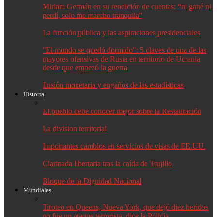
Miriam Germán en su rendición de cuentas: “ni gané ni
perdí, solo me marcho tranquila”
La función pública y las aspiraciones presidenciales
"El mundo se quedó dormido": 5 claves de una de las
mayores ofensivas de Rusia en territorio de Ucrania
desde que empezó la guerra
Ilusión monetaria y engaños de las estadísticas
Historia
El pueblo debe conocer mejor sobre la Restauración
La division territorial
Importantes cambios en servicios de visas de EE.UU.
Clarinada libertaria tras la caída de Trujillo
Bloque de la Dignidad Nacional
Mundiales
Tiroteo en Queens, Nueva York, que dejó diez heridos
no fue un ataque terrorista, dice la Policía