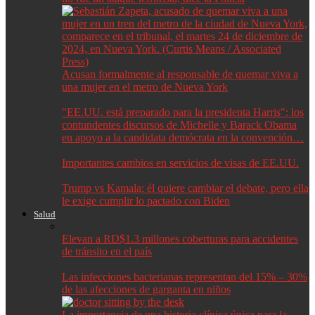
Acusan formalmente al responsable de quemar viva a
una mujer en el metro de Nueva York
"EE.UU. está preparado para la presidenta Harris": los
contundentes discursos de Michelle y Barack Obama
en apoyo a la candidata demócrata en la convención…
Importantes cambios en servicios de visas de EE.UU.
Trump vs Kamala: él quiere cambiar el debate, pero ella
le exige cumplir lo pactado con Biden
Salud
Elevan a RD$1.3 millones coberturas para accidentes
de tránsito en el país
Las infecciones bacterianas representan del 15% – 30%
de las afecciones de garganta en niños
La importancia de una historia clínica única para la