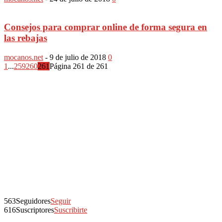
Consejos para comprar online de forma segura en
las rebajas
mocanos.net
-
9 de julio de 2018
0
1
...
259
260
261
Página 261 de 261
563
Seguidores
Seguir
616
Suscriptores
Suscribirte