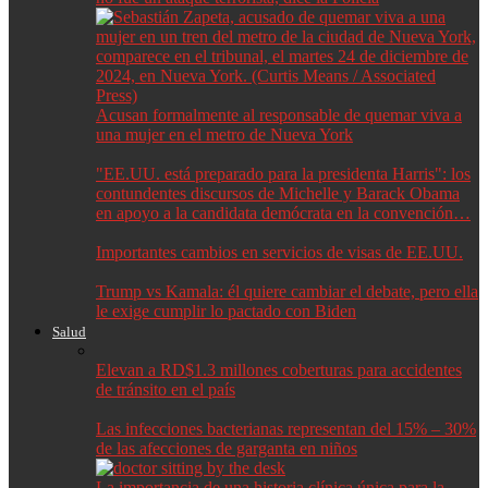
Acusan formalmente al responsable de quemar viva a
una mujer en el metro de Nueva York
"EE.UU. está preparado para la presidenta Harris": los
contundentes discursos de Michelle y Barack Obama
en apoyo a la candidata demócrata en la convención…
Importantes cambios en servicios de visas de EE.UU.
Trump vs Kamala: él quiere cambiar el debate, pero ella
le exige cumplir lo pactado con Biden
Salud
Elevan a RD$1.3 millones coberturas para accidentes
de tránsito en el país
Las infecciones bacterianas representan del 15% – 30%
de las afecciones de garganta en niños
La importancia de una historia clínica única para la