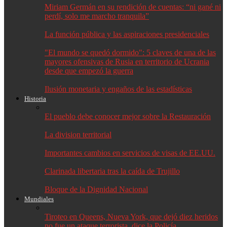
Miriam Germán en su rendición de cuentas: “ni gané ni
perdí, solo me marcho tranquila”
La función pública y las aspiraciones presidenciales
"El mundo se quedó dormido": 5 claves de una de las
mayores ofensivas de Rusia en territorio de Ucrania
desde que empezó la guerra
Ilusión monetaria y engaños de las estadísticas
Historia
El pueblo debe conocer mejor sobre la Restauración
La division territorial
Importantes cambios en servicios de visas de EE.UU.
Clarinada libertaria tras la caída de Trujillo
Bloque de la Dignidad Nacional
Mundiales
Tiroteo en Queens, Nueva York, que dejó diez heridos
no fue un ataque terrorista, dice la Policía