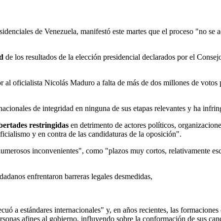
sidenciales de Venezuela, manifestó este martes que el proceso "no se a
ad
de los resultados de la elección presidencial declarados por el Cons
r al oficialista Nicolás Maduro a falta de más de dos millones de votos
nacionales de integridad en ninguna de sus etapas relevantes y ha infri
bertades restringidas
en detrimento de actores políticos, organizacion
icialismo y en contra de las candidaturas de la oposición".
on numerosos inconvenientes", como "plazos muy cortos, relativamente e
iudadanos enfrentaron barreras legales desmedidas,
cuó a estándares internacionales" y, en años recientes, las formaciones
ersonas afines al gobierno, influyendo sobre la conformación de sus can