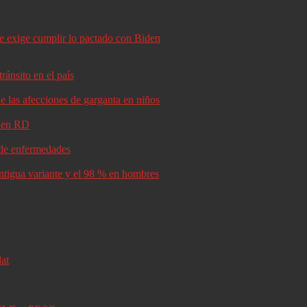
le exige cumplir lo pactado con Biden
ránsito en el país
e las afecciones de garganta en niños
d en RD
s de enfermedades
antigua variante y el 98 % en hombres
lat