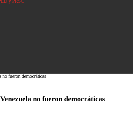
D, PLD y PRSC
a no fueron democráticas
 Venezuela no fueron democráticas