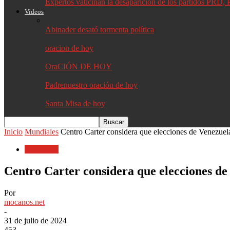
Expertos vaticinan la desaparición de los partidos PR
Videos
Abinader desató tormenta política
oracion de hoy
OraCIÓN DE HOY
Padrenuestro oración de hoy
Santa Misa de hoy
Inicio
Mundiales
Centro Carter considera que elecciones de Venezuel
Mundiales
Centro Carter considera que elecciones de
Por
mocanos.net
-
31 de julio de 2024
453