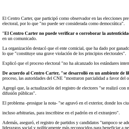
El Centro Carter, que participó como observador en las elecciones pre
electoral, por lo que "no puede ser considerada como democrática".
"
El Centro Carter no puede verificar o corroborar la autenticid
en un comunicado.
La organización destacó que el ente comicial, que ha dado por ganado
lo que "constituye una grave violación de los principios electorales".
Explicó que el proceso electoral "no ha alcanzado los estándares inter
De acuerdo al Centro Carter, "se desarrolló en un ambiente de li
proceso, las autoridades del CNE "mostraron parcialidad a favor del of
Agregó que, la actualización del registro de electores "se realizó c
difusión públicas".
El problema -prosigue la nota- "se agravó en el exterior, donde los c
incluso arbitrarias, para inscribirse en el padrón en el extranjero".
Además, aseguró, el registro de partidos y candidatos "tampoco se ade
liderazgos social y políticamente más reconocidos para beneficiar a p