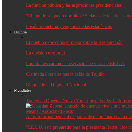
La función pública y las aspiraciones presidenciales
"El mundo se quedó dormido": 5 claves de una de las may
Ilusión monetaria y engaños de las estadísticas
Historia
El pueblo debe conocer mejor sobre la Restauración
La division territorial
Importantes cambios en servicios de visas de EE.UU.
Clarinada libertaria tras la caída de Trujillo
Bloque de la Dignidad Nacional
Mundiales
Tiroteo en Queens, Nueva York, que dejó diez heridos no f
Acusan formalmente al responsable de quemar viva a un
"EE.UU. está preparado para la presidenta Harris": los