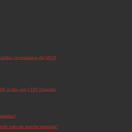
y cambia viceministros del MAP
DF al día» por CDN Deportes
antallas?
erdí, solo me marcho tranquila”