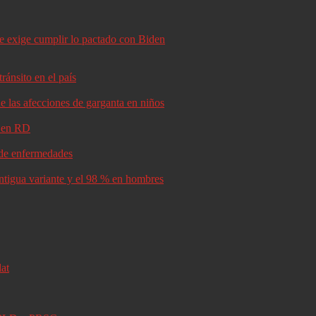
le exige cumplir lo pactado con Biden
ránsito en el país
e las afecciones de garganta en niños
d en RD
s de enfermedades
antigua variante y el 98 % en hombres
lat