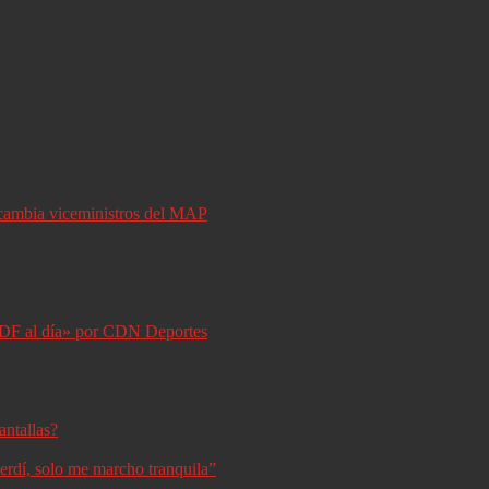
y cambia viceministros del MAP
DF al día» por CDN Deportes
antallas?
erdí, solo me marcho tranquila”