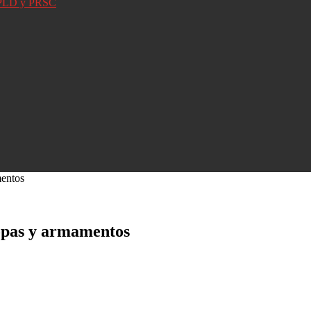
D, PLD y PRSC
mentos
opas y armamentos