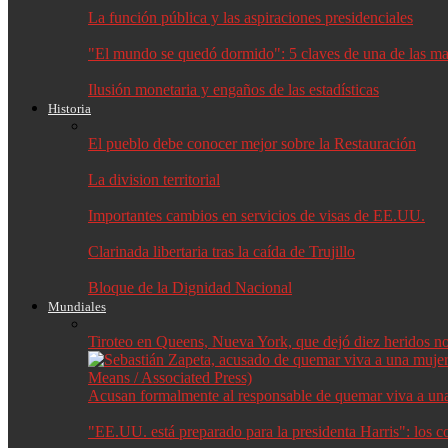
La función pública y las aspiraciones presidenciales
"El mundo se quedó dormido": 5 claves de una de las may
Ilusión monetaria y engaños de las estadísticas
Historia
El pueblo debe conocer mejor sobre la Restauración
La division territorial
Importantes cambios en servicios de visas de EE.UU.
Clarinada libertaria tras la caída de Trujillo
Bloque de la Dignidad Nacional
Mundiales
Tiroteo en Queens, Nueva York, que dejó diez heridos no f
Acusan formalmente al responsable de quemar viva a un
"EE.UU. está preparado para la presidenta Harris": los