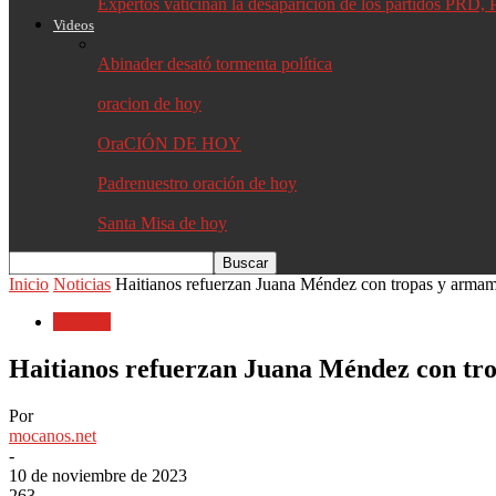
Expertos vaticinan la desaparición de los partidos PR
Videos
Abinader desató tormenta política
oracion de hoy
OraCIÓN DE HOY
Padrenuestro oración de hoy
Santa Misa de hoy
Inicio
Noticias
Haitianos refuerzan Juana Méndez con tropas y arma
Noticias
Haitianos refuerzan Juana Méndez con tr
Por
mocanos.net
-
10 de noviembre de 2023
263