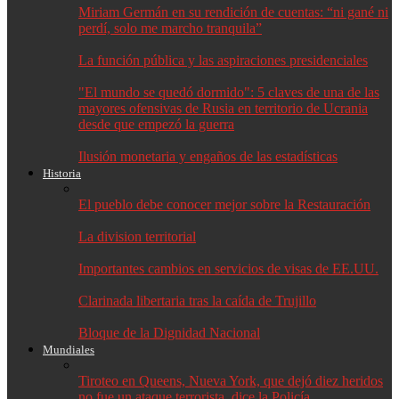
Miriam Germán en su rendición de cuentas: “ni gané ni
perdí, solo me marcho tranquila”
La función pública y las aspiraciones presidenciales
"El mundo se quedó dormido": 5 claves de una de las
mayores ofensivas de Rusia en territorio de Ucrania
desde que empezó la guerra
Ilusión monetaria y engaños de las estadísticas
Historia
El pueblo debe conocer mejor sobre la Restauración
La division territorial
Importantes cambios en servicios de visas de EE.UU.
Clarinada libertaria tras la caída de Trujillo
Bloque de la Dignidad Nacional
Mundiales
Tiroteo en Queens, Nueva York, que dejó diez heridos
no fue un ataque terrorista, dice la Policía