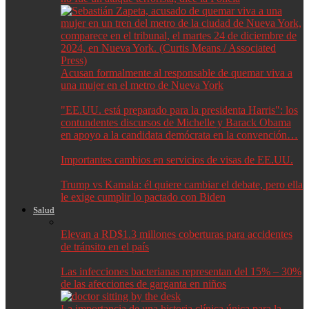
Acusan formalmente al responsable de quemar viva a
una mujer en el metro de Nueva York
"EE.UU. está preparado para la presidenta Harris": los
contundentes discursos de Michelle y Barack Obama
en apoyo a la candidata demócrata en la convención…
Importantes cambios en servicios de visas de EE.UU.
Trump vs Kamala: él quiere cambiar el debate, pero ella
le exige cumplir lo pactado con Biden
Salud
Elevan a RD$1.3 millones coberturas para accidentes
de tránsito en el país
Las infecciones bacterianas representan del 15% – 30%
de las afecciones de garganta en niños
La importancia de una historia clínica única para la