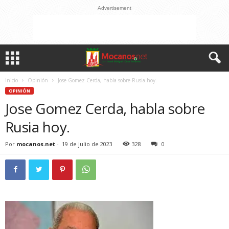
Advertisement
Inicio
Opinión
Jose Gomez Cerda, habla sobre Rusia hoy.
OPINIÓN
Jose Gomez Cerda, habla sobre
Rusia hoy.
Por
mocanos.net
-
19 de julio de 2023
328
0