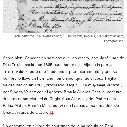
Acta bautismo José Trujillo Valdez, L.9 Bautismos, folio 114, sin número de acta,
parroquia Baní
Ahora bien, Concepción sostiene que, en efecto, este José Juan de
Dios Trujillo nacido en 1865 pudo haber sido hijo de la pareja
Trujillo Valdez, pero que “pudo morir prematuramente” y que su
nombre lo llevó un hermano homónimo, que fue el José Trujillo
Valdez nacido en 1866, procreado, según
“una muy vieja versión”
,
por Silveria Valdez con el general Braulio Alvarez Castillo, pariente
del presidente Manuel de Regla Mota Alvarez y del Padre de la
Patria Matías Ramón Mella por vía de la abuela materna de este
Ursula Alvarez de Castillo
[1]
.
No obstante, en el libro de bautismos de la parroquia de Baní