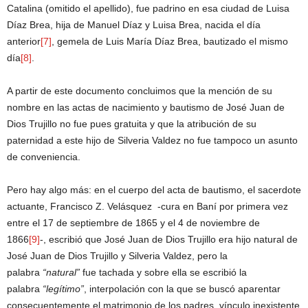
Catalina (omitido el apellido), fue padrino en esa ciudad de Luisa
Díaz Brea, hija de Manuel Díaz y Luisa Brea, nacida el día
anterior
[7]
, gemela de Luis María Díaz Brea, bautizado el mismo
día
[8]
.
A partir de este documento concluimos que la mención de su
nombre en las actas de nacimiento y bautismo de José Juan de
Dios Trujillo no fue pues gratuita y que la atribución de su
paternidad a este hijo de Silveria Valdez no fue tampoco un asunto
de conveniencia.
Pero hay algo más: en el cuerpo del acta de bautismo, el sacerdote
actuante, Francisco Z. Velásquez -cura en Baní por primera vez
entre el 17 de septiembre de 1865 y el 4 de noviembre de
1866
[9]
-, escribió que José Juan de Dios Trujillo era hijo natural de
José Juan de Dios Trujillo y Silveria Valdez, pero la
palabra
“natural”
fue tachada y sobre ella se escribió la
palabra
“legítimo”
, interpolación con la que se buscó aparentar
consecuentemente el matrimonio de los padres, vínculo inexistente