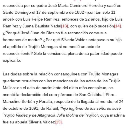
reconocida por su padre José María Caminero Heredia y casó en
Santo Domingo el 17 de septiembre de 1882 -¡con tan solo 11
años!- con Luis Felipe Ramírez, entonces de 22 años, hijo de Luis
Ramírez y Juana Bautista Nadal
[13]
, con quien dejó sucesión
[14]
.
¿Por qué José Juan de Dios no fue reconocido como sus
hermanos de madre? ¿Por qué Silveria Valdez antepuso a su hijo
el apellido de Trujillo Monagas si no medió un acto de
reconocimiento? Solo la conciencia plena de su paternidad puede
explicarlo.
Las dudas sobre la relación consanguínea con Trujillo Monagas
quedaron resueltas con las menciones de las actas de los Trujillo
Molina: en el acta de nacimiento del nieto más conspicuo, se
asentó la declaración del cura párroco de San Cristóbal, Pbro.
Marcelino Borbón y Peralta, respecto de la llegada al mundo, el 24
de octubre de 1891, de Rafael,
“hijo legítimo de los señores José
Trujillo Valdez y de Altagracia Julia Molina de Trujillo”
, cuya madrina
fue su abuela Silveria Valdez
[15]
.