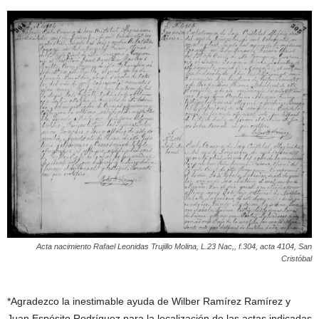
Acta nacimiento Rafael Leonidas Trujillo Molina, L.23 Nac,, f.304, acta 4104, San
Cristóbal
*Agradezco la inestimable ayuda de Wilber Ramírez Ramírez y
Juan Espósito Rodríguez para la localización de las actas indicadas