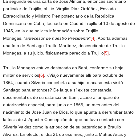
La segunda es una carta de José Almoina, entonces secretario
particular de Trujillo, al Lic. Virgilio Díaz Ordóñez, Enviado
Extraordinario y Ministro Plenipotenciario de la República
Dominicana en Cuba, fechada en Ciudad Trujillo el 10 de agosto de
1945, en la que solicita información sobre Trujillo
Monagas,
“antecesor de nuestro Presidente”
[4]
. Aporta además
una foto de Santiago Trujillo Martínez, descendiente de Trujillo
Monagas, a su juicio, físicamente parecido a Trujillo
[5]
.
Trujillo Monagas estuvo destacado en Baní, conforme su hoja
militar de servicios
[6]
. ¿Viajó nuevamente allí para octubre de
1864, cuando Silveria concebiría a su hijo, o acaso esta visitó
Santiago para entonces? De la que sí existe constancia
documental es de su estancia en Baní, acaso al amparo de
autorización especial, para junio de 1865, un mes antes del
nacimiento de José Juan de Dios, lo que apunta a derrumbar tanto
la tesis de J. Agustín Concepción de que no tuvo contacto con
Silveria Valdez como la atribución de su paternidad a Braulio
Alvarez. En efecto, el día 21 de ese mes, junto a Matías Arias y