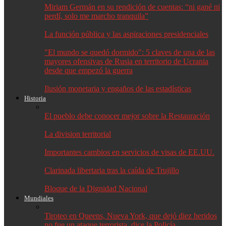
Miriam Germán en su rendición de cuentas: “ni gané ni
perdí, solo me marcho tranquila”
La función pública y las aspiraciones presidenciales
"El mundo se quedó dormido": 5 claves de una de las
mayores ofensivas de Rusia en territorio de Ucrania
desde que empezó la guerra
Ilusión monetaria y engaños de las estadísticas
Historia
El pueblo debe conocer mejor sobre la Restauración
La division territorial
Importantes cambios en servicios de visas de EE.UU.
Clarinada libertaria tras la caída de Trujillo
Bloque de la Dignidad Nacional
Mundiales
Tiroteo en Queens, Nueva York, que dejó diez heridos
no fue un ataque terrorista, dice la Policía