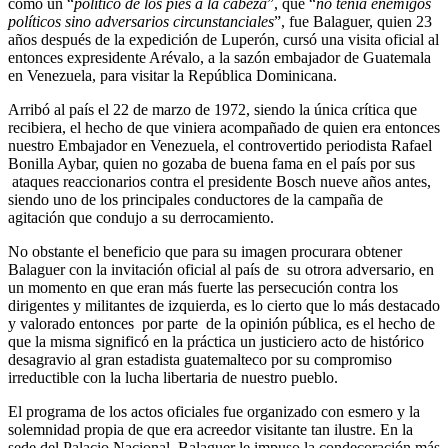
como un “
político de los pies a la cabeza
”, que “
no tenía enemigos
políticos sino adversarios circunstanciales
”, fue Balaguer, quien 23
años después de la expedición de Luperón, cursó una visita oficial al
entonces expresidente Arévalo, a la sazón embajador de Guatemala
en Venezuela, para visitar la República Dominicana.
Arribó al país el 22 de marzo de 1972, siendo la única crítica que
recibiera, el hecho de que viniera acompañado de quien era entonces
nuestro Embajador en Venezuela, el controvertido periodista Rafael
Bonilla Aybar, quien no gozaba de buena fama en el país por sus
ataques reaccionarios contra el presidente Bosch nueve años antes,
siendo uno de los principales conductores de la campaña de
agitación que condujo a su derrocamiento.
No obstante el beneficio que para su imagen procurara obtener
Balaguer con la invitación oficial al país de su otrora adversario, en
un momento en que eran más fuerte las persecución contra los
dirigentes y militantes de izquierda, es lo cierto que lo más destacado
y valorado entonces por parte de la opinión pública, es el hecho de
que la misma significó en la práctica un justiciero acto de histórico
desagravio al gran estadista guatemalteco por su compromiso
irreductible con la lucha libertaria de nuestro pueblo.
El programa de los actos oficiales fue organizado con esmero y la
solemnidad propia de que era acreedor visitante tan ilustre. En la
sede del Palacio Nacional, Balaguer le impuso la condecoración más