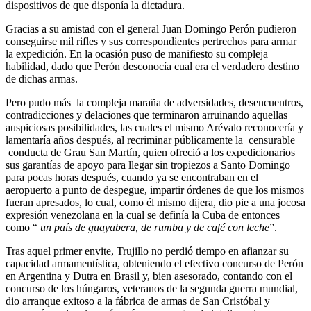
dispositivos de que disponía la dictadura.
Gracias a su amistad con el general Juan Domingo Perón pudieron
conseguirse mil rifles y sus correspondientes pertrechos para armar
la expedición. En la ocasión puso de manifiesto su compleja
habilidad, dado que Perón desconocía cual era el verdadero destino
de dichas armas.
Pero pudo más la compleja maraña de adversidades, desencuentros,
contradicciones y delaciones que terminaron arruinando aquellas
auspiciosas posibilidades, las cuales el mismo Arévalo reconocería y
lamentaría años después, al recriminar públicamente la censurable
conducta de Grau San Martín, quien ofreció a los expedicionarios
sus garantías de apoyo para llegar sin tropiezos a Santo Domingo
para pocas horas después, cuando ya se encontraban en el
aeropuerto a punto de despegue, impartir órdenes de que los mismos
fueran apresados, lo cual, como él mismo dijera, dio pie a una jocosa
expresión venezolana en la cual se definía la Cuba de entonces
como “
un país de guayabera, de rumba y de café con leche
”.
Tras aquel primer envite, Trujillo no perdió tiempo en afianzar su
capacidad armamentística, obteniendo el efectivo concurso de Perón
en Argentina y Dutra en Brasil y, bien asesorado, contando con el
concurso de los húngaros, veteranos de la segunda guerra mundial,
dio arranque exitoso a la fábrica de armas de San Cristóbal y