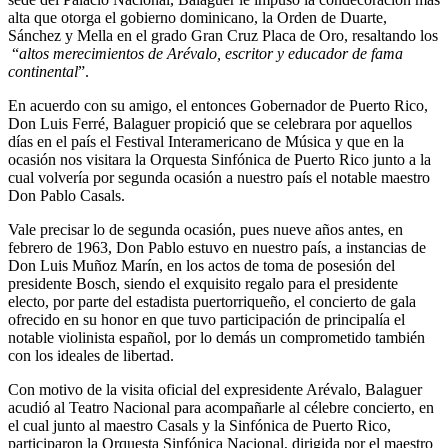
alta que otorga el gobierno dominicano, la Orden de Duarte,
Sánchez y Mella en el grado Gran Cruz Placa de Oro, resaltando los
“
altos merecimientos de Arévalo, escritor y educador de fama
continental
”.
En acuerdo con su amigo, el entonces Gobernador de Puerto Rico,
Don Luis Ferré, Balaguer propició que se celebrara por aquellos
días en el país el Festival Interamericano de Música y que en la
ocasión nos visitara la Orquesta Sinfónica de Puerto Rico junto a la
cual volvería por segunda ocasión a nuestro país el notable maestro
Don Pablo Casals.
Vale precisar lo de segunda ocasión, pues nueve años antes, en
febrero de 1963, Don Pablo estuvo en nuestro país, a instancias de
Don Luis Muñoz Marín, en los actos de toma de posesión del
presidente Bosch, siendo el exquisito regalo para el presidente
electo, por parte del estadista puertorriqueño, el concierto de gala
ofrecido en su honor en que tuvo participación de principalía el
notable violinista español, por lo demás un comprometido también
con los ideales de libertad.
Con motivo de la visita oficial del expresidente Arévalo, Balaguer
acudió al Teatro Nacional para acompañarle al célebre concierto, en
el cual junto al maestro Casals y la Sinfónica de Puerto Rico,
participaron la Orquesta Sinfónica Nacional, dirigida por el maestro