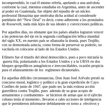
incomprendido, lo cual él mismo refería, apelando a una anécdota
conforme la cual, mientras estudiaba en Argentina, antes de ascender
al poder en Guatemala, fue objeto del repudio de un núcleo
profesoral filonazista que motivaba dicha actitud al considerarle
partidario del “New Deal” es decir, como adherente a los postulados
de Roosevelt, nada más lejos de sus ideales y convicciones políticas.
Por aquellos días, no obstante que los países aliados lograron vencer
a las potencias del eje en la segunda conflagración bélica mundial
del siglo XX, en nuestro país se afianzaba la tiranía, pues Trujillo,
con su demostrada astucia, como forma de preservar su poderío, no
vacilaría en colocarse al lado de los Estados Unidos.
Efímero fue el triunfo del ideal democrático, pues a poco iniciaría la
guerra fría, polarizando a los Estados Unidos y a la URSS en dos
bloques geopolíticos antagónicos e irreconciliables, ocasión propicia
para el afianzamiento de los regímenes dictatoriales.
En aquellas difíciles circunstancias, Don Juan José Arévalo prestó su
concurso moral, logístico y político a la gran expedición de Cayo
Confites de junio de 1947, que pudo ser, la más exitosa acción
guerrillera contra Trujillo, pues además de su gran acopio de
armamentos y combatientes- se hicieron de armas que ni el ejército
cubano tenía al momento-, llevaron a cabo acciones de inteligencia
que le permitieron informarse debidamente en torno a efectivos y