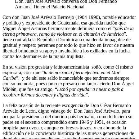
Don Juan José Arévalo conversa con Don Fernando
Amiama Tio en el Palacio Nacional.
Con don Juan José Arévalo Bermejo (1904-1990), notable educador
y político y expresidente de Guatemala, esa querida nación que
Miguel Ángel Asturias hermosamente definiera como el “
país de la
eterna primavera, ramo de violetas en el cinturón de América
”,
tiene contraída la República Dominicana una deuda impagable de
gratitud y respeto perennes por todo lo que hizo en favor de nuestra
libertad brindando su apoyo invaluable a los exiliados en la lucha
contra los desmanes de la tiranía trujillista.
En su visión progresista y latinoamericanista soñó, como él mismo
expresara, con que “
la democracia fuera efectiva en el Mar
Caribe
”, y de ahí este saldo incancelable que tendremos siempre
con su memoria, pues como expresara con tanto acierto Don Ángel
Miolán, que fue su amigo, “
luchó por ayudar a nuestro país a
recobrar formas decentes y dignas de vida
”.
La feliz ocasión de la reciente escogencia de Don César Bernardo
Arévalo de León, digno vástago de Don Juan José Arévalo, para
ocupar la presidencia del querido país hermano, como lo hiciera su
padre en el sexenio comprendido entre 1946 y 1951, es ocasión
propicia para evocar, aunque en breves trazos, y en abono de la
edificación de la conciencia histórica de las nuevas generaciones de
dominicanos y guatemaltecos, la actitud permanente de compromiso