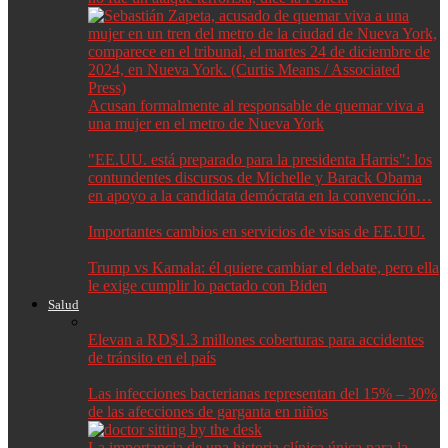
Acusan formalmente al responsable de quemar viva a
una mujer en el metro de Nueva York
"EE.UU. está preparado para la presidenta Harris": los
contundentes discursos de Michelle y Barack Obama
en apoyo a la candidata demócrata en la convención…
Importantes cambios en servicios de visas de EE.UU.
Trump vs Kamala: él quiere cambiar el debate, pero ella
le exige cumplir lo pactado con Biden
Salud
Elevan a RD$1.3 millones coberturas para accidentes
de tránsito en el país
Las infecciones bacterianas representan del 15% – 30%
de las afecciones de garganta en niños
La importancia de una historia clínica única para la