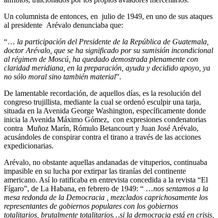
Un columnista de entonces, en julio de 1949, en uno de sus ataques
al presidente Arévalo denunciaba que:
“…
la participación del Presidente de la República de Guatemala,
doctor Arévalo, que se ha significado por su sumisión incondicional
al régimen de Moscú, ha quedado demostrada plenamente con
claridad meridiana, en la preparación, ayuda y decidido apoyo, ya
no sólo moral sino también material
”.
De lamentable recordación, de aquellos días, es la resolución del
congreso trujillista, mediante la cual se ordenó esculpir una tarja,
situada en la Avenida George Washington, específicamente donde
inicia la Avenida Máximo Gómez, con expresiones condenatorias
contra Muñoz Marín, Rómulo Betancourt y Juan José Arévalo,
acusándoles de conspirar contra el tirano a través de las acciones
expedicionarias.
Arévalo, no obstante aquellas andanadas de vituperios, continuaba
impasible en su lucha por extirpar las tiranías del continente
americano. Así lo ratificaba en entrevista concedida a la revista “El
Fígaro”, de La Habana, en febrero de 1949: “ …
nos sentamos a la
mesa redonda de la Democracia , mezclados caprichosamente los
representantes de gobiernos populares con los gobiernos
totalitarios, brutalmente totalitarios…si la democracia está en crisis,