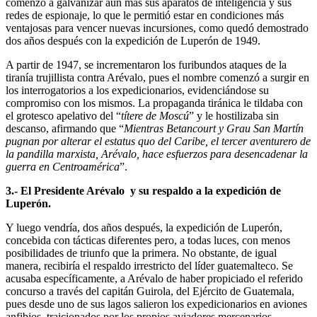
comenzó a galvanizar aún más sus aparatos de inteligencia y sus
redes de espionaje, lo que le permitió estar en condiciones más
ventajosas para vencer nuevas incursiones, como quedó demostrado
dos años después con la expedición de Luperón de 1949.
A partir de 1947, se incrementaron los furibundos ataques de la
tiranía trujillista contra Arévalo, pues el nombre comenzó a surgir en
los interrogatorios a los expedicionarios, evidenciándose su
compromiso con los mismos. La propaganda tiránica le tildaba con
el grotesco apelativo del “
títere de Moscú
” y le hostilizaba sin
descanso, afirmando que “
Mientras Betancourt y Grau San Martín
pugnan por alterar el estatus quo del Caribe, el tercer aventurero de
la pandilla marxista, Arévalo, hace esfuerzos para desencadenar la
guerra en Centroamérica
”.
3.- El Presidente Arévalo y su respaldo a la expedición de
Luperón.
Y luego vendría, dos años después, la expedición de Luperón,
concebida con tácticas diferentes pero, a todas luces, con menos
posibilidades de triunfo que la primera. No obstante, de igual
manera, recibiría el respaldo irrestricto del líder guatemalteco. Se
acusaba específicamente, a Arévalo de haber propiciado el referido
concurso a través del capitán Guirola, del Ejército de Guatemala,
pues desde uno de sus lagos salieron los expedicionarios en aviones
anfibios, traicionados por los propios aviadores mercenarios.