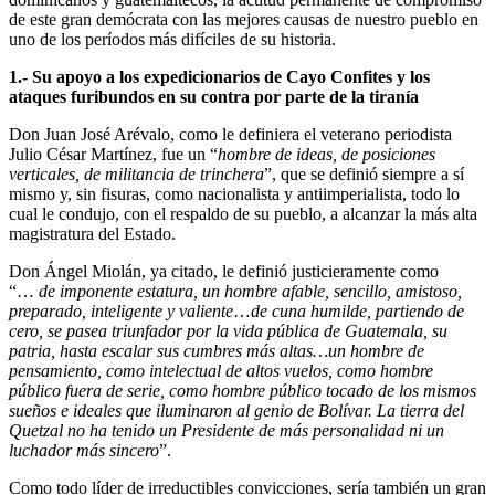
de este gran demócrata con las mejores causas de nuestro pueblo en
uno de los períodos más difíciles de su historia.
1.- Su apoyo a los expedicionarios de Cayo Confites y los
ataques furibundos en su contra por parte de la tiranía
Don Juan José Arévalo, como le definiera el veterano periodista
Julio César Martínez, fue un “
hombre de ideas, de posiciones
verticales, de militancia de trinchera
”, que se definió siempre a sí
mismo y, sin fisuras, como nacionalista y antiimperialista, todo lo
cual le condujo, con el respaldo de su pueblo, a alcanzar la más alta
magistratura del Estado.
Don Ángel Miolán, ya citado, le definió justicieramente como
“…
de imponente estatura, un hombre afable, sencillo, amistoso,
preparado, inteligente y valiente
…
de cuna humilde, partiendo de
cero, se pasea triunfador por la vida pública de Guatemala, su
patria, hasta escalar sus cumbres más altas…un hombre de
pensamiento, como intelectual de altos vuelos, como hombre
público fuera de serie, como hombre público tocado de los mismos
sueños e ideales que iluminaron al genio de Bolívar. La tierra del
Quetzal no ha tenido un Presidente de más personalidad ni un
luchador más sincero
”.
Como todo líder de irreductibles convicciones, sería también un gran