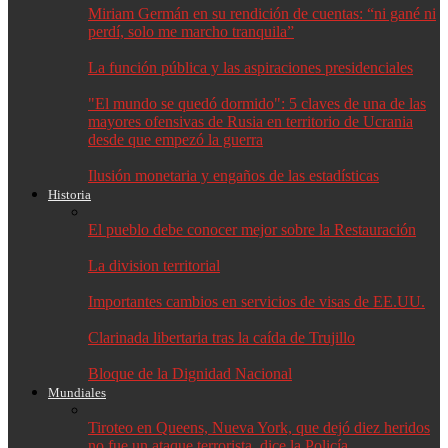
Miriam Germán en su rendición de cuentas: “ni gané ni
perdí, solo me marcho tranquila”
La función pública y las aspiraciones presidenciales
"El mundo se quedó dormido": 5 claves de una de las
mayores ofensivas de Rusia en territorio de Ucrania
desde que empezó la guerra
Ilusión monetaria y engaños de las estadísticas
Historia
El pueblo debe conocer mejor sobre la Restauración
La division territorial
Importantes cambios en servicios de visas de EE.UU.
Clarinada libertaria tras la caída de Trujillo
Bloque de la Dignidad Nacional
Mundiales
Tiroteo en Queens, Nueva York, que dejó diez heridos
no fue un ataque terrorista, dice la Policía