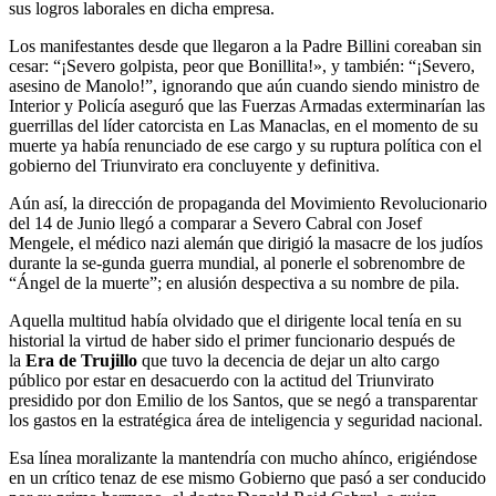
sus logros laborales en dicha empresa.
Los manifestantes desde que llegaron a la Padre Billini coreaban sin
cesar: “¡Severo golpista, peor que Bonillita!», y también: “¡Severo,
asesino de Manolo!”, ignorando que aún cuando siendo ministro de
Interior y Policía aseguró que las Fuerzas Armadas exterminarían las
guerrillas del líder catorcista en Las Manaclas, en el momento de su
muerte ya había renunciado de ese cargo y su ruptura política con el
gobierno del Triunvirato era concluyente y definitiva.
Aún así, la dirección de propaganda del Movimiento Revolucionario
del 14 de Junio llegó a comparar a Severo Cabral con Josef
Mengele, el médico nazi alemán que dirigió la masacre de los judíos
durante la se-gunda guerra mundial, al ponerle el sobrenombre de
“Ángel de la muerte”; en alusión despectiva a su nombre de pila.
Aquella multitud había olvidado que el dirigente local tenía en su
historial la virtud de haber sido el primer funcionario después de
la
Era de Trujillo
que tuvo la decencia de dejar un alto cargo
público por estar en desacuerdo con la actitud del Triunvirato
presidido por don Emilio de los Santos, que se negó a transparentar
los gastos en la estratégica área de inteligencia y seguridad nacional.
Esa línea moralizante la mantendría con mucho ahínco, erigiéndose
en un crítico tenaz de ese mismo Gobierno que pasó a ser conducido