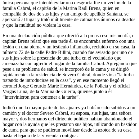
única persona que intentó evitar una desgracia fue un vecino de la
familia Cabral, el capitán de la Marina Raúl Brens, quien en
compañía de dos de sus hijos y un amigo de apellido Santana, se
apersonó al lugar y trató inútilmente de calmar los ánimos caldeados
y que la multitud no violara la casa.
En una declaración pública que ofreció a la prensa ese mismo día, el
capitán Brens relató que esa tarde él se encontraba enfermo con una
lesión en una pierna y un testículo inflamado, recluido en su casa, la
número 72 de la calle Padre Billini, cuando fue avisado por uno de
sus hijos sobre la presencia de una turba en el vecindario que
amenazaba con agredir el hogar de la familia Cabral. Agregando que
pese a su problema de salud, se incorporó de la cama y se dirigió
rápidamente a la residencia de Severo Cabral, donde vio a “la turba
tratando de introducirse en la casa”, y en ese momento llegó el
coronel Jorge Gerardo Marte Hernández, de la Policía y el oficial
Vargas Luna, de la Marina de Guerra, quienes junto a él
“intervinieron para contener a la turba”.
Indicó que la mayor parte de los ajuares ya habían sido subidos a un
camión y el doctor Severo Cabral, su esposa, sus hijas, una señora
mayor y dos hermanos del dirigente político habían abandonado el
hogar con la ayuda que les prestaron sus hijos, utilizando un bastidor
de cama para que se pudieran movilizar desde la azotea de su casa
hasta el tejado de la vivienda contigua.