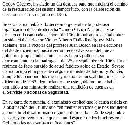
Godoy Cáceres, instalado un día después para que iniciara el camino
de la restauración del sistema democrático, con la celebración de
elecciones el 1ro. de junio de 1966.
Severo Cabral había sido secretario general de la poderosa
organización de centroderecha “Unión Cívica Nacional” y se
destacó en la campaña electoral de 1962 impulsando la candidatura
presidencial del doctor Viriato Alberto Fiallo Rodríguez. Más
adelante, tras la victoria del profesor Juan Bosch en las elecciones
del 20 de diciembre, pasó a ser un recio adversario del nuevo
gobierno, propiciando -junto a otros líderes políticos- su
derrocamiento en la madrugada del 25 de septiembre de 1963. En el
régimen de facto surgido de aquel fatídico golpe de Estado, Severo
Cabral ocupó el importante cargo de ministro de Interior y Policía,
aunque lo abandonó dos meses y medio después, al dimitir el 11 de
diciembre de 1963, denunciando que este gobierno no le había
permitido a su ministerio realizar una rendición de cuentas en
el
Servicio Nacional de Seguridad.
En su carta de renuncia, el exministro explicó que la causa residía en
la obstinación del Triunvirato “en mantener vicios que nos indujeron
a combatir el desafortunado régimen derrocado el 25 de septiembre
pasado, y convencido de que es inútil esperar de los hombres en el
Gobierno las necesarias rectificaciones”.