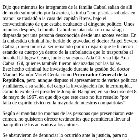
Dijo que mientras los integrantes de la familia Cabral salían de allí
de modo subrepticio por la azotea, la turba “con pistolas sobadas en
mano” se trasladó a la casa del capitán Brens, bajo el
convencimiento de que estaba ocultando al dirigente político. Unos
minutos después, la familia Cabral fue atacada con una ráfaga
disparada por una persona desconocida desde una azotea vecina. En
la embestida criminal fue herido de gravedad el doctor Ángel Severo
Cabral, quien murió al ser rematado por un disparo que le hicieron
estando su cuerpo ya dentro de la ambulancia que lo trasportaba al
hospital Lithgow Ceara, junto a su esposa Ada Gil y su hija Ada
Cabral Gil, quienes también fueron alcanzadas por las balas.
Este hecho criminal fue investigado durante la gestión del doctor
Manuel Ramón Morel Cerda como
Procurador General de la
República
, pero, aunque dispuso el apresamiento de varios políticos
y militares, a su salida del cargo la investigación fue interrumpida,
como lo explicó el presidente Joaquín Balaguer, en su discurso del 8
de mayo de 1967, en que dijo que este caso no fue resuelto “por
falta de espíritu cívico en la mayoría de nuestros compatriotas”.
Según el mandatario muchas de las personas que presenciaron este
crimen, no quisieron ofrecer testimonios que permitieran llevar al
banquillo de los acusados a los autores.
Se abstuvieron de denunciar lo ocurrido ante la justicia, para no