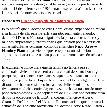
sorpresa, inesperada y desagradable, su regreso al hogar la tarde del
sábado 18 de diciembre de 1965, cuando se sentía aún en las calles
la presencia de muchas personas armadas.
Puede leer:
Lucha y tragedia de Manfredo Casado
Pero ocurría que el doctor Severo Cabral estaba empeñado en mudar
a su familia de allí, para llevarla a un sitio realmente tranquilo,
dentro del Distrito Nacional, siguiendo la pauta de otros líderes y
muchos empresarios y profesionales que optaron por asentarse en
zonas suburbanas cercanas, como los ensanches
Naco, Arroyo
Hondo y Piantini
, previendo que se repitiera una situación de
angustia similar a la que habían padecido durante la acción bélica de
1965.
El exdirigente cívico creía que su familia no tendría paz si
continuaba viviendo en el centro de la ciudad de Santo Domingo,
porque seguía latente en los barrios capitalinos el fantasma de la
guerra, ya que no había bajado lo suficiente el tono beligerante de la
disputa que habían sostenido los grupos civiles y militares que
rivalizaron en dicha contienda; toda vez que había trascurrido muy
poco tiempo desde el 2 de septiembre de 1965, cuando por iniciativa
de los negociadores de la OEA, el coronel Francisco Alberto
Caamaño Deñó rubricó el “Acta de Reconciliación” que normaría la
actuación del gobierno provisional del doctor Héctor Rafael García-