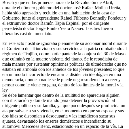
Bosch y que en las primeras horas de la Revolución de Abril,
durante el efímero gobierno del doctor José Rafael Molina Ureña,
había sido apresado y recluido en una habitación de la casa de
Gobierno, junto al expresidente Rafael Filiberto Bonnelly Fondeur y
el extriunviro doctor Ramón Tapia Espinal, por el dirigente
perredeísta doctor Jorge Emilio Yeara Nasser. Los tres fueron
liberados casi de inmediato.
En este acto hostil se ignoraba plenamente su accionar moral durante
el Gobierno del Triunvirato y sus servicios a la patria combatiendo al
régimen de Trujillo, como participante de la conjura del 30 de Mayo
que culminó en la muerte violenta del tirano. Se le repudiaba de
mala manera por sustentar opiniones políticas de ultraderecha que no
estaban en armonía con los anhelos de los jóvenes presentes; lo que
era un modo incorrecto de encarar la disidencia ideológica en una
democracia, donde a nadie se le puede negar su derecho a creer y
pensar como le viene en gana, dentro de los límites de la moral y la
ley.
Se debe lamentar que dentro de la multitud no apareciera alguien
con ilustración y don de mando para detener la provocación al
dirigente político y su familia, ya que poco después se produciría un
ataque salvaje a su vivienda, en el momento en que su esposa y sus
dos hijas se disponían a desocuparla y les impidieron sacar sus
ajuares, devastando los enseres domésticos e incendiando su
automóvil Mercedes Benz, estacionado en un espacio de la vía. La