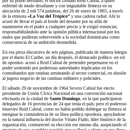
por su primo hermano, el doctor Donald Reid Cabral, a quien
enfrentó de modo desafiante y con inigualable firmeza en su
alocución de 2 mil 574 palabras, del 26 de enero de 1965, a través
de la emisora
«La Voz del Trópico”
y una cadena radial. Ahí lo
acusó de llevar el país al borde del desastre por su afán de
mantenerse en el poder a cualquier precio y le exigió renunciar,
responsabilizándolo ante la opinión pública internacional por los
males que pudieran sobrevenirle a la sociedad dominicana como
consecuencia de su ambición desmedida.
En esa pieza discursiva de seis páginas, publicada de manera íntegra
por el diario El Caribe, un día después, el destacado político -en rol
de opositor- acusó a Reid Cabral de pretender perpetuarse en el
poder sostenido por poderosas autoridades implicadas en los
contrabandos que estaban arruinando al sector comercial, en alusión
al jugoso negocio de las cantinas militares y policiales.
El sábado 29 de noviembre de 1964 Severo Cabral fue electo
presidente de Unión Cívica Nacional en una convención nacional
efectuada en la ciudad de
Santo Domingo
, en la que participaron
delegados de 16 provincias de 24 que tenía el país; pero el poderoso
triunviro Reid Cabral, como no había podido doblegar su firmeza ni
menguar la contundencia de su línea política opositora, apoyándose
en la natural influencia del doctor Viriato Fiallo, líder histórico de la
organización, contrarrestó su elección ese mismo día, auspiciando el
montaje de una asamblea paralela que se llevó a efecto en una finca