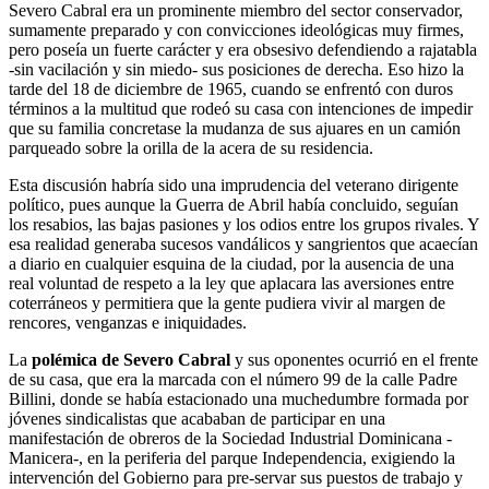
Severo Cabral era un prominente miembro del sector conservador,
sumamente preparado y con convicciones ideológicas muy firmes,
pero poseía un fuerte carácter y era obsesivo defendiendo a rajatabla
-sin vacilación y sin miedo- sus posiciones de derecha. Eso hizo la
tarde del 18 de diciembre de 1965, cuando se enfrentó con duros
términos a la multitud que rodeó su casa con intenciones de impedir
que su familia concretase la mudanza de sus ajuares en un camión
parqueado sobre la orilla de la acera de su residencia.
Esta discusión habría sido una imprudencia del veterano dirigente
político, pues aunque la Guerra de Abril había concluido, seguían
los resabios, las bajas pasiones y los odios entre los grupos rivales. Y
esa realidad generaba sucesos vandálicos y sangrientos que acaecían
a diario en cualquier esquina de la ciudad, por la ausencia de una
real voluntad de respeto a la ley que aplacara las aversiones entre
coterráneos y permitiera que la gente pudiera vivir al margen de
rencores, venganzas e iniquidades.
La
polémica de Severo Cabral
y sus oponentes ocurrió en el frente
de su casa, que era la marcada con el número 99 de la calle Padre
Billini, donde se había estacionado una muchedumbre formada por
jóvenes sindicalistas que acababan de participar en una
manifestación de obreros de la Sociedad Industrial Dominicana -
Manicera-, en la periferia del parque Independencia, exigiendo la
intervención del Gobierno para pre-servar sus puestos de trabajo y