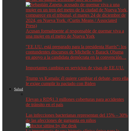
Acusan formalmente al responsable de quemar viva a
una mujer en el metro de Nueva York
"EE.UU. está preparado para la presidenta Harris": los
contundentes discursos de Michelle y Barack Obama
en apoyo a la candidata demócrata en la convención…
Importantes cambios en servicios de visas de EE.UU.
Trump vs Kamala: él quiere cambiar el debate, pero ella
le exige cumplir lo pactado con Biden
Salud
Elevan a RD$1.3 millones coberturas para accidentes
de tránsito en el país
Las infecciones bacterianas representan del 15% – 30%
de las afecciones de garganta en niños
La importancia de una historia clínica única para la