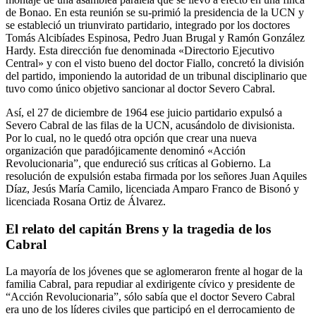
de Bonao. En esta reunión se su-primió la presidencia de la UCN y
se estableció un triunvirato partidario, integrado por los doctores
Tomás Alcibíades Espinosa, Pedro Juan Brugal y Ramón González
Hardy. Esta dirección fue denominada «Directorio Ejecutivo
Central» y con el visto bueno del doctor Fiallo, concretó la división
del partido, imponiendo la autoridad de un tribunal disciplinario que
tuvo como único objetivo sancionar al doctor Severo Cabral.
Así, el 27 de diciembre de 1964 ese juicio partidario expulsó a
Severo Cabral de las filas de la UCN, acusándolo de divisionista.
Por lo cual, no le quedó otra opción que crear una nueva
organización que paradójicamente denominó «Acción
Revolucionaria”, que endureció sus críticas al Gobierno. La
resolución de expulsión estaba firmada por los señores Juan Aquiles
Díaz, Jesús María Camilo, licenciada Amparo Franco de Bisonó y
licenciada Rosana Ortiz de Álvarez.
El relato del capitán Brens y la tragedia de los
Cabral
La mayoría de los jóvenes que se aglomeraron frente al hogar de la
familia Cabral, para repudiar al exdirigente cívico y presidente de
“Acción Revolucionaria”, sólo sabía que el doctor Severo Cabral
era uno de los líderes civiles que participó en el derrocamiento de