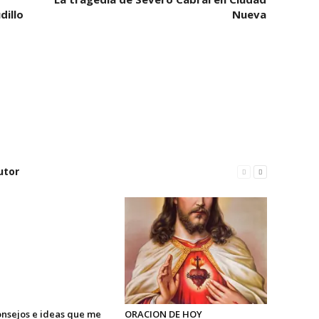
dillo
Nueva
utor
onsejos e ideas que me
ORACION DE HOY