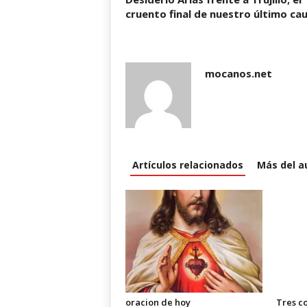
w
cruento final de nuestro último cau
)
mocanos.net
Artículos relacionados
Más del a
oracion de hoy
Tres c