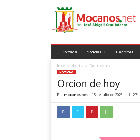
M
o
c
a
n
o
s
.
Portada
Noticias
Deportes
n
e
Inicio
Noticias
Orcion de hoy
t
NOTICIAS
Orcion de hoy
Por
mocanos.net
-
15 de julio de 2023
274