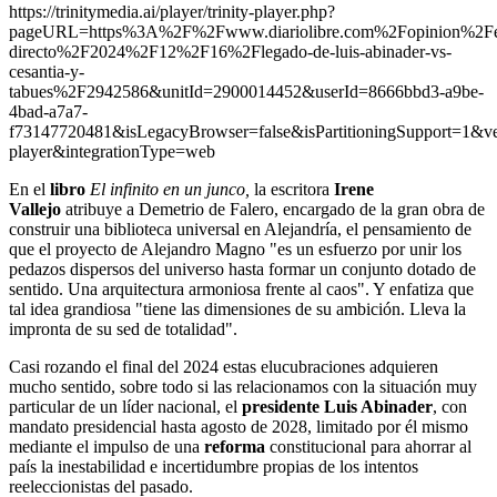
https://trinitymedia.ai/player/trinity-player.php?
pageURL=https%3A%2F%2Fwww.diariolibre.com%2Fopinion%2F
directo%2F2024%2F12%2F16%2Flegado-de-luis-abinader-vs-
cesantia-y-
tabues%2F2942586&unitId=2900014452&userId=8666bbd3-a9be-
4bad-a7a7-
f73147720481&isLegacyBrowser=false&isPartitioningSupport=1
player&integrationType=web
En
el
libro
El infinito en un junco,
la escritora
Irene
Vallejo
atribuye a Demetrio de Falero, encargado de la gran obra de
construir una biblioteca universal en Alejandría, el pensamiento de
que el proyecto de Alejandro Magno "es un esfuerzo por unir los
pedazos dispersos del universo hasta formar un conjunto dotado de
sentido. Una arquitectura armoniosa frente al caos". Y enfatiza que
tal idea grandiosa "tiene las dimensiones de su ambición. Lleva la
impronta de su sed de totalidad".
Casi rozando el final del 2024 estas elucubraciones adquieren
mucho sentido, sobre todo si las relacionamos con la situación muy
particular de un líder nacional, el
presidente
Luis Abinader
, con
mandato presidencial hasta agosto de 2028, limitado por él mismo
mediante el impulso de una
reforma
constitucional para ahorrar al
país la inestabilidad e incertidumbre propias de los intentos
reeleccionistas del pasado.