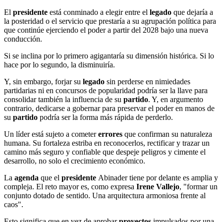
El
presidente
está conminado a elegir entre el
legado
que dejaría a
la posteridad o el servicio que prestaría a su agrupación política para
que continúe ejerciendo el poder a partir del 2028 bajo una nueva
conducción.
Si se inclina por lo primero agigantaría su dimensión histórica. Si lo
hace por lo segundo, la disminuiría.
Y, sin embargo, forjar su
legado
sin perderse en nimiedades
partidarias ni en concursos de popularidad podría ser la llave para
consolidar también la influencia de su
partido
. Y, en argumento
contrario, dedicarse a gobernar para preservar el poder en manos de
su
partido
podría ser la forma más rápida de perderlo.
Un líder está sujeto a cometer
errores
que confirman su naturaleza
humana. Su fortaleza estriba en reconocerlos, rectificar y trazar un
camino más seguro y confiable que despeje peligros y cimente el
desarrollo, no solo el crecimiento económico.
La
agenda
que el
presidente
Abinader tiene por delante es amplia y
compleja. El reto mayor es, como expresa
Irene Vallejo
, "formar un
conjunto dotado de sentido. Una arquitectura armoniosa frente al
caos".
Esto significa que en vez de aprobar
proyectos
impulsados por una