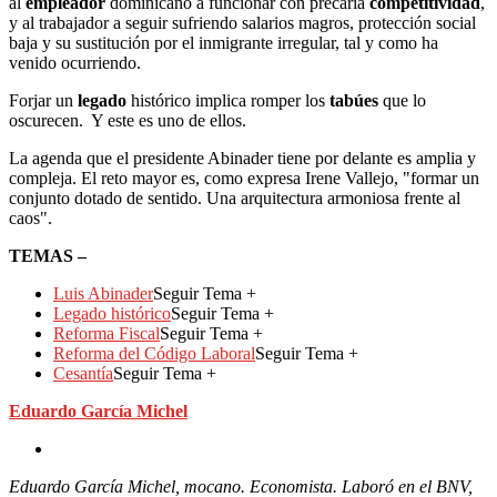
al
empleador
dominicano a funcionar con precaria
competitividad
,
y al trabajador a seguir sufriendo salarios magros, protección social
baja y su sustitución por el inmigrante irregular, tal y como ha
venido ocurriendo.
Forjar un
legado
histórico implica romper los
tabúes
que lo
oscurecen. Y este es uno de ellos.
La agenda que el presidente Abinader tiene por delante es amplia y
compleja. El reto mayor es, como expresa Irene Vallejo, "formar un
conjunto dotado de sentido. Una arquitectura armoniosa frente al
caos".
TEMAS –
Luis Abinader
Seguir Tema +
Legado histórico
Seguir Tema +
Reforma Fiscal
Seguir Tema +
Reforma del Código Laboral
Seguir Tema +
Cesantía
Seguir Tema +
Eduardo García Michel
Eduardo García Michel, mocano. Economista. Laboró en el BNV,