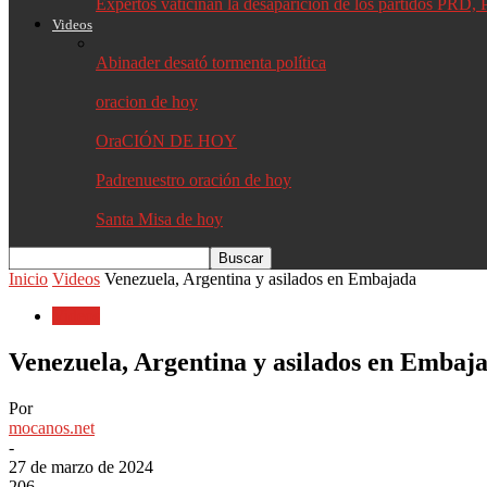
Expertos vaticinan la desaparición de los partidos PR
Videos
Abinader desató tormenta política
oracion de hoy
OraCIÓN DE HOY
Padrenuestro oración de hoy
Santa Misa de hoy
Inicio
Videos
Venezuela, Argentina y asilados en Embajada
Videos
Venezuela, Argentina y asilados en Embaj
Por
mocanos.net
-
27 de marzo de 2024
206