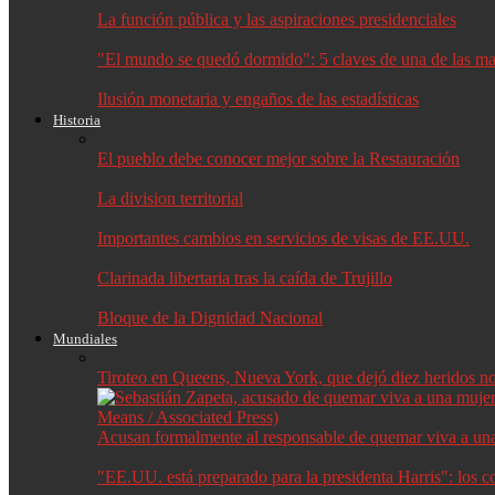
La función pública y las aspiraciones presidenciales
"El mundo se quedó dormido": 5 claves de una de las may
Ilusión monetaria y engaños de las estadísticas
Historia
El pueblo debe conocer mejor sobre la Restauración
La division territorial
Importantes cambios en servicios de visas de EE.UU.
Clarinada libertaria tras la caída de Trujillo
Bloque de la Dignidad Nacional
Mundiales
Tiroteo en Queens, Nueva York, que dejó diez heridos no f
Acusan formalmente al responsable de quemar viva a un
"EE.UU. está preparado para la presidenta Harris": los