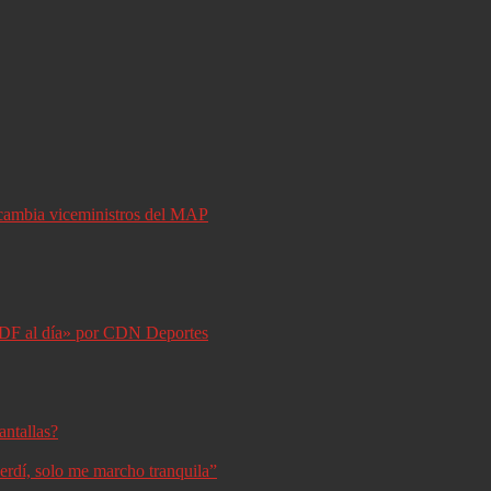
y cambia viceministros del MAP
DF al día» por CDN Deportes
antallas?
erdí, solo me marcho tranquila”