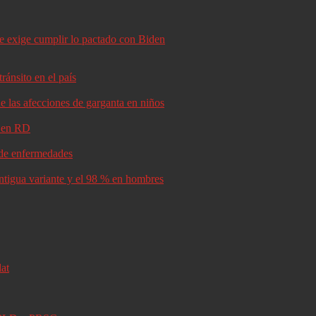
le exige cumplir lo pactado con Biden
ránsito en el país
e las afecciones de garganta en niños
d en RD
s de enfermedades
antigua variante y el 98 % en hombres
lat