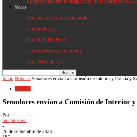
Expertos vaticinan la desaparición de los partidos PR
Videos
Abinader desató tormenta política
oracion de hoy
OraCIÓN DE HOY
Padrenuestro oración de hoy
Santa Misa de hoy
Inicio
Noticias
Senadores envían a Comisión de Interior y Policía y S
Noticias
Senadores envían a Comisión de Interior y
Por
mocanos.net
-
26 de septiembre de 2024
157