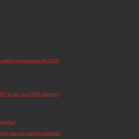
y cambia viceministros del MAP
DF al día» por CDN Deportes
antallas?
erdí, solo me marcho tranquila”