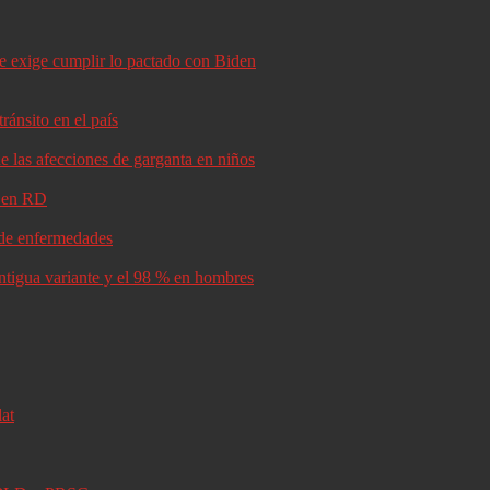
le exige cumplir lo pactado con Biden
ránsito en el país
e las afecciones de garganta en niños
d en RD
s de enfermedades
antigua variante y el 98 % en hombres
lat