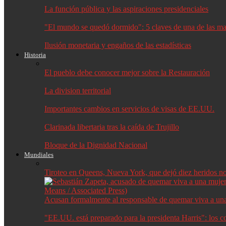
La función pública y las aspiraciones presidenciales
"El mundo se quedó dormido": 5 claves de una de las may
Ilusión monetaria y engaños de las estadísticas
Historia
El pueblo debe conocer mejor sobre la Restauración
La division territorial
Importantes cambios en servicios de visas de EE.UU.
Clarinada libertaria tras la caída de Trujillo
Bloque de la Dignidad Nacional
Mundiales
Tiroteo en Queens, Nueva York, que dejó diez heridos no f
Acusan formalmente al responsable de quemar viva a un
"EE.UU. está preparado para la presidenta Harris": los