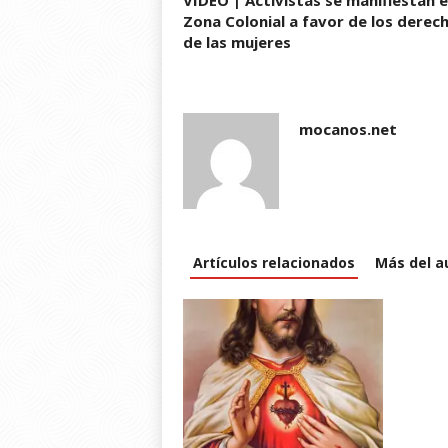
VIDEO | Activistas se manifiestan e
o
w
Zona Colonial a favor de los derec
)
de las mujeres
mocanos.net
Artículos relacionados
Más del a