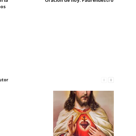
n la
Oracion de hoy. Padrenuestro
hos
utor