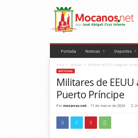
M
o
c
a
n
o
s
.
Portada
Noticias
Deportes
n
e
Inicio
Noticias
Militares de EEUU aseguran su em
t
NOTICIAS
Militares de EEUU
Puerto Príncipe
Por
mocanos.net
-
11 de marzo de 2024
2