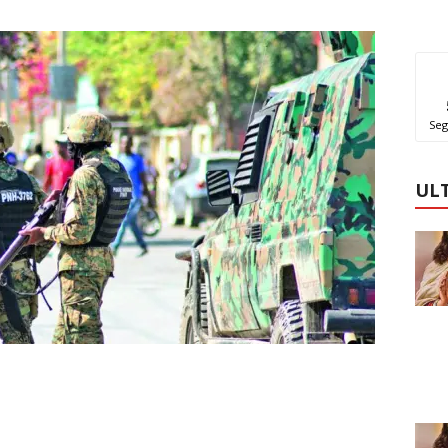
Seg
UL