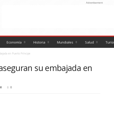
Advertisement
Economía
Historia
Mundiales
Salud
Turi
bajada en Puerto Príncipe
 aseguran su embajada en
48
0