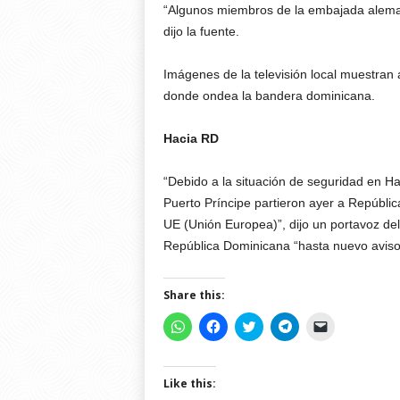
“Algunos miembros de la embajada alemana
dijo la fuente.
Imágenes de la televisión local muestran
donde ondea la bandera dominicana.
Hacia RD
“Debido a la situación de seguridad en H
Puerto Príncipe partieron ayer a Repúblic
UE (Unión Europea)”, dijo un portavoz del 
República Dominicana “hasta nuevo aviso
Share this:
C
C
C
C
C
l
l
l
l
l
i
i
i
i
i
c
c
c
c
c
k
k
k
k
k
t
t
t
t
t
Like this:
o
o
o
o
o