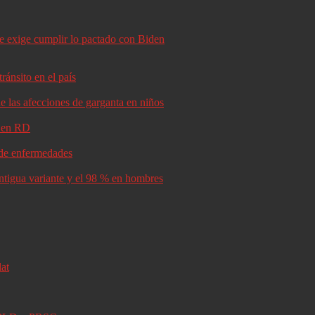
le exige cumplir lo pactado con Biden
ránsito en el país
e las afecciones de garganta en niños
d en RD
s de enfermedades
antigua variante y el 98 % en hombres
lat