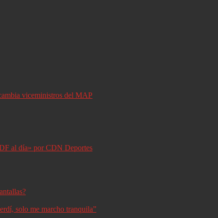
y cambia viceministros del MAP
DF al día» por CDN Deportes
antallas?
erdí, solo me marcho tranquila”