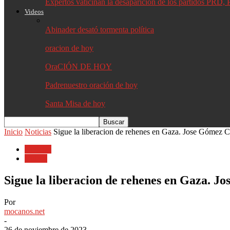
Expertos vaticinan la desaparición de los partidos PR
Videos
Abinader desató tormenta política
oracion de hoy
OraCIÓN DE HOY
Padrenuestro oración de hoy
Santa Misa de hoy
Inicio
Noticias
Sigue la liberacion de rehenes en Gaza. Jose Gómez 
Noticias
Videos
Sigue la liberacion de rehenes en Gaza. 
Por
mocanos.net
-
26 de noviembre de 2023