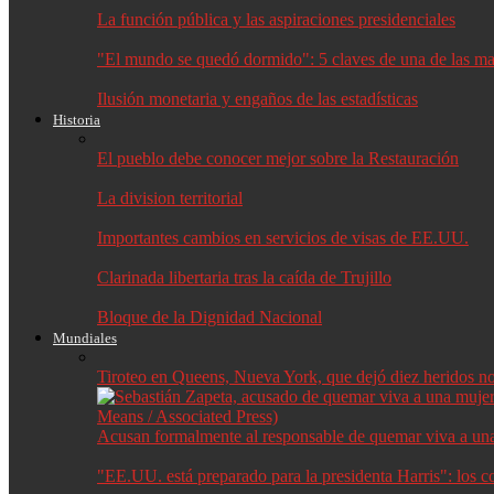
La función pública y las aspiraciones presidenciales
"El mundo se quedó dormido": 5 claves de una de las may
Ilusión monetaria y engaños de las estadísticas
Historia
El pueblo debe conocer mejor sobre la Restauración
La division territorial
Importantes cambios en servicios de visas de EE.UU.
Clarinada libertaria tras la caída de Trujillo
Bloque de la Dignidad Nacional
Mundiales
Tiroteo en Queens, Nueva York, que dejó diez heridos no f
Acusan formalmente al responsable de quemar viva a un
"EE.UU. está preparado para la presidenta Harris": los