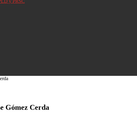
D, PLD y PRSC
Cerda
Jose Gómez Cerda